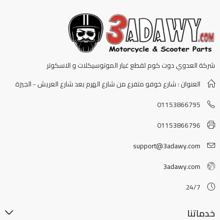
شركة العدوي دوت كوم لقطع غيار الموتوسيكلات و الاسكوتر
العنوان : شارع خوفو متفرع من شارع الهرم بعد شارع العريش - الجيزة
01153866795
01153866796
support@3adawy.com
3adawy.com
24/7
خدماتنا