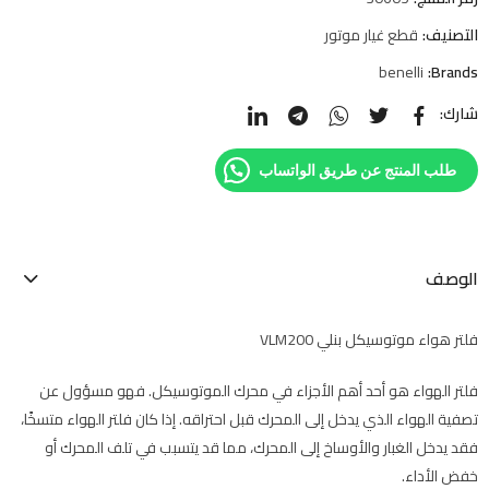
التصنيف:
قطع غيار موتور
benelli
Brands:
شارك:
طلب المنتج عن طريق الواتساب
الوصف
فلتر هواء موتوسيكل بنلي VLM200
فلتر الهواء هو أحد أهم الأجزاء في محرك الموتوسيكل. فهو مسؤول عن
تصفية الهواء الذي يدخل إلى المحرك قبل احتراقه. إذا كان فلتر الهواء متسخًا،
فقد يدخل الغبار والأوساخ إلى المحرك، مما قد يتسبب في تلف المحرك أو
خفض الأداء.