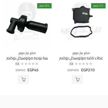
% خصم
11
% خصم
25
قطع غيار موتور
قطع غيار موتور
غطاء تاكيه موتوسيكل بوكسر
بيبة بوجيه موتوسيكل بوكسر
(0)
(0)
EGP
45
EGP
270
تم
تم
EGP
60
EGP
305
التقييم
التقييم
0
0
من
من
5
5