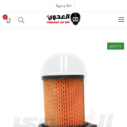
اهلاً و سهلاً
0
% خصم
21