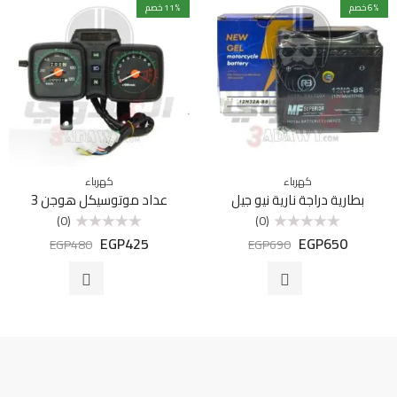
% خصم
6
% خصم
11
كهرباء
كهرباء
بطارية دراجة نارية نيو جيل
عداد موتوسيكل هوجن 3
(0)
(0)
EGP
425
EGP
650
تم
تم
EGP
480
EGP
690
التقييم
التقييم
0
0
من
من
5
5