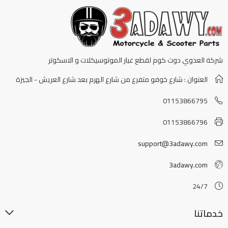
شركة العدوي دوت كوم لقطع غيار الموتوسيكلات و الاسكوتر
العنوان : شارع خوفو متفرع من شارع الهرم بعد شارع العريش - الجيزة
01153866795
01153866796
support@3adawy.com
3adawy.com
24/7
خدماتنا