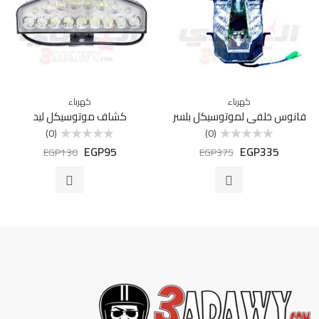
كهرباء
كهرباء
فانوس خلفي لموتوسيكل بلسر
كشاف موتوسيكل ليد
(0)
(0)
EGP
95
EGP
335
تم
تم
EGP
130
EGP
375
التقييم
التقييم
0
0
من
من
5
5