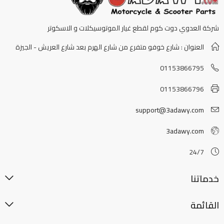
شركة العدوي دوت كوم لقطع غيار الموتوسيكلات و الاسكوتر
العنوان : شارع خوفو متفرع من شارع الهرم بعد شارع العريش - الجيزة
01153866795
01153866796
support@3adawy.com
3adawy.com
24/7
خدماتنا
القائمة