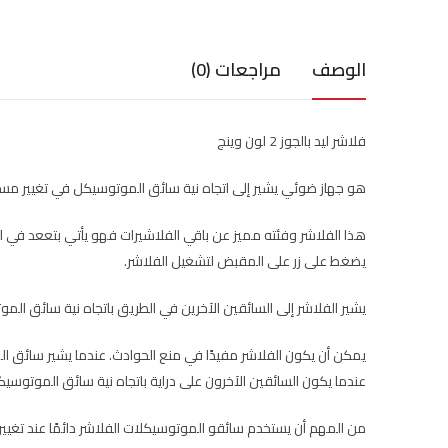
الوصف
مراجعات (0)
فلاشر ليد بالجوز 2 لون وينج
هو جهاز ضوئي يشير إلى اتجاه نية سائق الموتوسيكل في تغيير مسا
هذا الفلاشر وفئته مميز عن باقي الفلاشيرات فهو يأتي بتععد في ا
يضغط على زر على المقبض لتشغيل الفلاشر.
يشير الفلاشر إلى السائقين الآخرين في الطريق باتجاه نية سائق الم
يمكن أن يكون الفلاشر مفيدًا في منع الحوادث. عندما يشير سائق الم
عندما يكون السائقين الآخرون على دراية باتجاه نية سائق الموتوسيكل ،
من المهم أن يستخدم سائقو الموتوسيكلات الفلاشر دائمًا عند تغيي