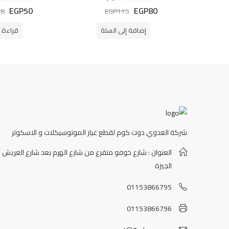
EGP
50
EGP
80
تم
تم
68
EGP
115
التقييم
التقييم
0
0
من
من
إضافة إلى السلة
قراءة ا
5
5
شركة العدوي دوت كوم لقطع غيار الموتوسيكلات و الاسكوتر
العنوان : شارع خوفو متفرع من شارع الهرم بعد شارع العريش -
الجيزة
01153866795
01153866796