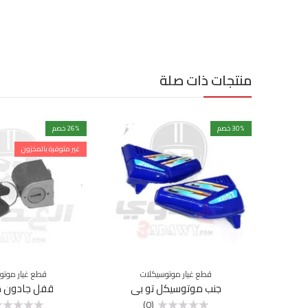
منتجات ذات صلة
% خصم
30
% خصم
26
غير متوفرة بالمخزون
قطع غيار موتوسيكلات
قطع غيار موتو
جنب موتوسيكل تو بي
قفل جادون دا
(0)