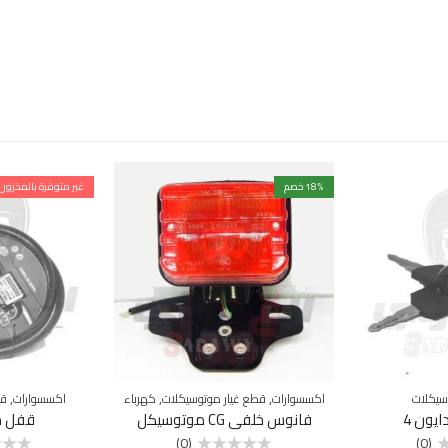
% خصم
18
غير متوفرة بالمخزون
,
,
,
سيكلات
اكسسوارات
قطع غيار موتوسيكلات
كهرباء
اكسسوارات
قط
يون 4
فانوس خلفي CG موتوسيكل
قفل م
(0)
(0)