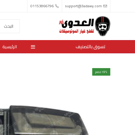
01153866796
support@3adawy.com
تسوق بالتصنيف
الرئيسية
% خصم
19