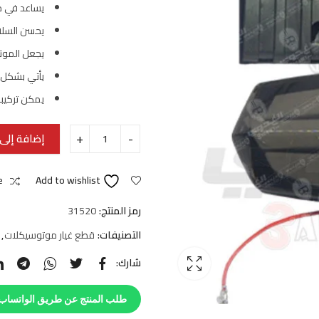
يساعد في م
يحسن السلا
يجعل الموت
يأتي بشكل 
يمكن تركيب
إضافة إلى 
e
Add to wishlist
رمز المنتج:
31520
التصنيفات:
قطع غيار موتوسيكلات
,
شارك:
طلب المنتج عن طريق الواتساب