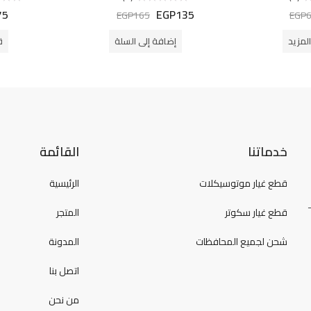
75
EGP
135
تم
تم
EGP
165
EGP
التقييم
التقييم
0
0
من
من
لمزيد
إضافة إلى السلة
ق
5
5
خدماتنا
القائمة
قطع غيار موتوسيكلات
الرئيسية
قطع غيار سكوتر
المتجر
شحن لجميع المحافظات
المدونة
اتصل بنا
من نحن