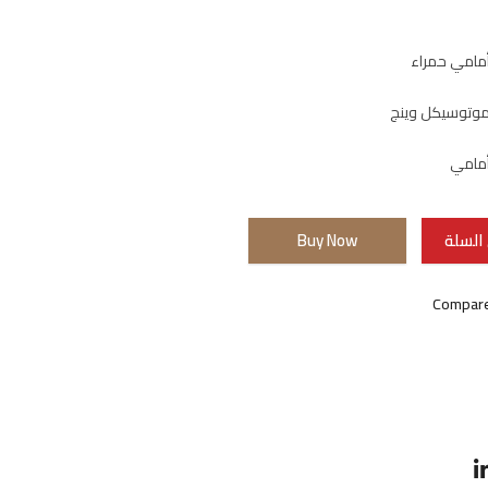
مامي حمراء
وتوسيكل وينج
مامي
السلة
Buy Now
Compar