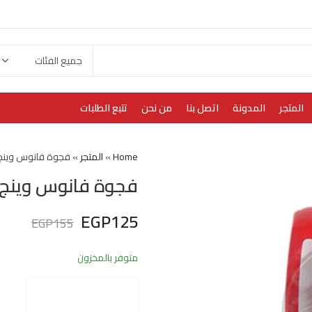
المتجر
المدونة
اتصل بنا
من نحن
تتبع الطلبات
Home
»
المتجر
»
فجوة فانوس وينج 
فجوة فانوس وينج 
EGP
125
EGP
155
متوفر بالمخزون