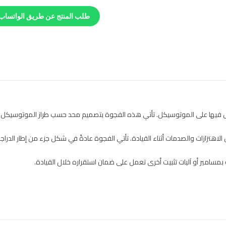
طلب المنتج عن طريق الواتساب
 فيها على الموتوسيكل. تأتي هذه الفجوة بتصميم محد حسب طراز الموتوسيكل وم
لاهتزازات والصدمات أثناء القيادة. تأتي الفجوة عادةً في شكل جزء من إطار الدرا
بمسامير أو آليات تثبيت أخرى تعمل على ضمان استقراره خلال القيادة.