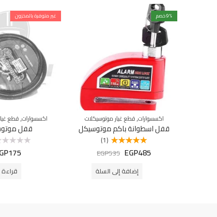
% خصم
9
غير متوفرة بالمخزون
,
,
اكسسوارات
قطع غيار موتوسيكلات
اكسسوارات
قطع غيار
قفل اسطوانة باكم موتوسيكل
قفل موتو
(1)
GP
175
EGP
485
تم التقييم
تم
EGP
535
5.00
من 5
التقييم
0
من
إضافة إلى السلة
قراءة ا
5