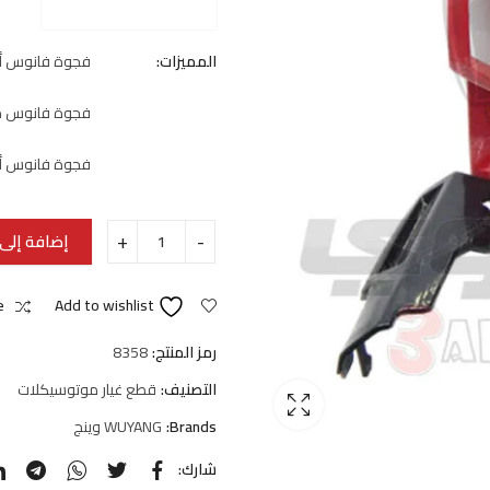
المميزات:
فجوة فانوس أ
فجوة فانوس م
فجوة فانوس أ
إضافة إلى 
e
Add to wishlist
رمز المنتج:
8358
التصنيف:
قطع غيار موتوسيكلات
Brands:
WUYANG وينج
شارك: