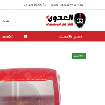
01153866796
support@3adawy.com
تسوق بالتصنيف
الرئيسية
% خصم
19