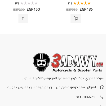
(0)
(1)
EGP
160
EGP
485
تم التقييم
تم
EGP
200
EGP
535
5.00
من 5
التقييم
0
من
5
شركة العدوي دوت كوم لقطع غيار الموتوسيكلات و الاسكوتر
العنوان : شارع خوفو متفرع من شارع الهرم بعد شارع العريش - الجيزة
01153866795