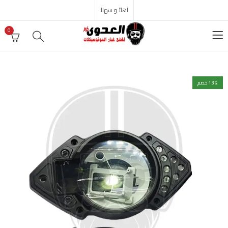
اهلاً و سهلاً
0
% خصم
13