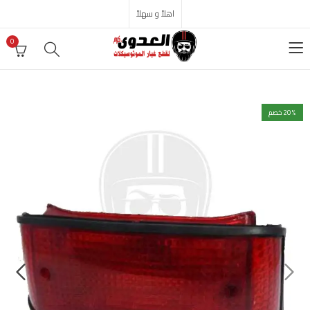
اهلاً و سهلاً
0
% خصم
20