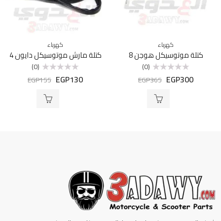
كهرباء
كهرباء
كتلة موتوسيكل هوجن 8
كتلة مارش موتوسيكل دايون 4
(0)
(0)
EGP
130
EGP
300
تم
تم
EGP
155
EGP
365
التقييم
التقييم
0
0
من
من
5
5