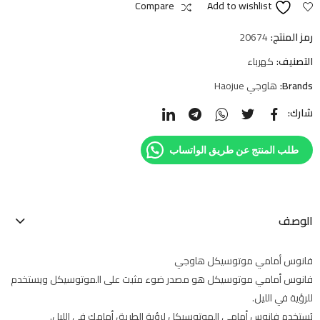
Compare
Add to wishlist
رمز المنتج:
20674
التصنيف:
كهرباء
Brands:
هاوجي Haojue
شارك:
طلب المنتج عن طريق الواتساب
الوصف
فانوس أمامي موتوسيكل هاوجي
فانوس أمامي موتوسيكل هو مصدر ضوء مثبت على الموتوسيكل ويستخدم
للرؤية في الليل.
يُستخدم فانوس أمامي الموتوسيكل لرؤية الطريق أمامك في الليل.