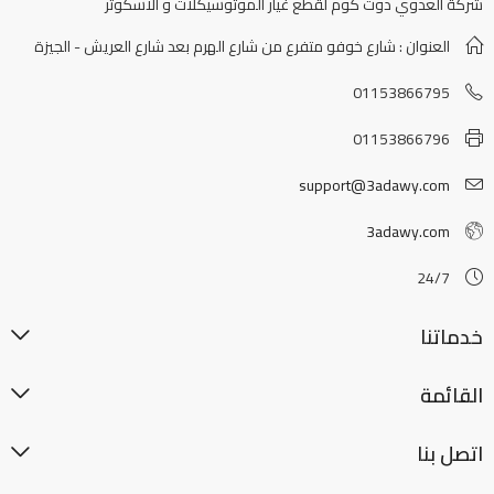
شركة العدوي دوت كوم لقطع غيار الموتوسيكلات و الاسكوتر
العنوان : شارع خوفو متفرع من شارع الهرم بعد شارع العريش - الجيزة
01153866795
01153866796
support@3adawy.com
3adawy.com
24/7
خدماتنا
القائمة
اتصل بنا