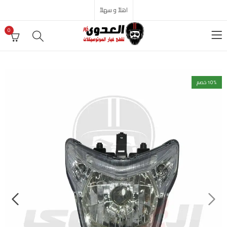
اهلاً و سهلاً
0
% خصم
10