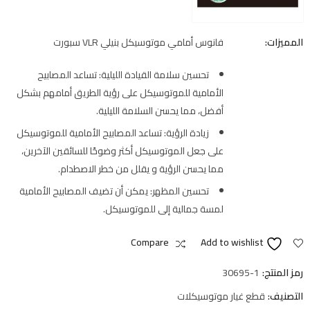
المميزات:
فانوس أمامي موتوسيكل بنيلي VLR سبورت
تحسين سلامة القيادة الليلية: تساعد المصابيح
الأمامية للموتوسيكل على رؤية الطريق أمامهم بشكل
أفضل، مما يحسن السلامة الليلية.
زيادة الرؤية: تساعد المصابيح الأمامية للموتوسيكل
على جعل الموتوسيكل أكثر وضوحًا للسائقين الآخرين،
مما يحسن الرؤية و يقلل من خطر الاصطدام.
تحسين المظهر: يمكن أن تضيف المصابيح الأمامية
لمسة جمالية إلى للموتوسيكل.
Compare
Add to wishlist
رمز المنتج:
30695-1
التصنيف:
قطع غيار موتوسيكلات