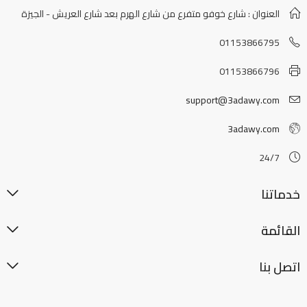
العنوان : شارع خوفو متفرع من شارع الهرم بعد شارع العريش - الجيزة
01153866795
01153866796
support@3adawy.com
3adawy.com
24/7
خدماتنا
القائمة
اتصل بنا