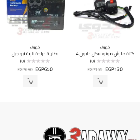
كهرباء
كهرباء
كتلة مارش موتوسيكل دايون 4
بطارية دراجة نارية نيو جيل
(0)
(0)
EGP
650
EGP
130
تم
تم
EGP
690
EGP
155
التقييم
التقييم
0
0
من
من
5
5