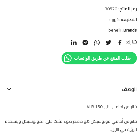
رمز المنتج:
30570
التصنيف:
كهرباء
benelli
Brands:
شارك:
طلب المنتج عن طريق الواتساب
الوصف
فانوس امامى بنلي VLR 150
فانوس أمامي موتوسيكل هو مصدر ضوء مثبت على الموتوسيكل ويستخدم
للرؤية في الليل.