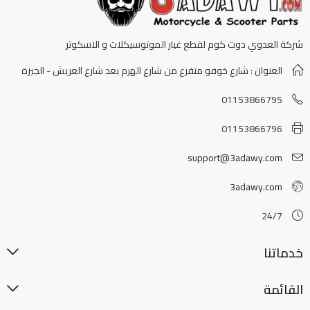
شركة العدوي دوت كوم لقطع غيار الموتوسيكلات و الاسكوتر
العنوان : شارع خوفو متفرع من شارع الهرم بعد شارع العريش - الجيزة
01153866795
01153866796
support@3adawy.com
3adawy.com
24/7
خدماتنا
القائمة