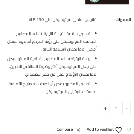
المميزات:
فانوس امامى موتوسيكل بنلي VLR 150
تحسين سلامة القيادة الليلية: تساعد المصابيح
الأمامية للموتوسيكل على رؤية الطريق أمامهم بشكل
أفضل، مما يحسن السلامة الليلية.
زيادة الرؤية: تساعد المصابيح الأمامية للموتوسيكل
على جعل الموتوسيكل أكثر وضوحًا للسائقين الآخرين،
مما يحسن الرؤية و يقلل من خطر الاصطدام.
تحسين المظهر: يمكن أن تضيف المصابيح الأمامية
لمسة جمالية إلى للموتوسيكل.
Compare
Add to wishlist