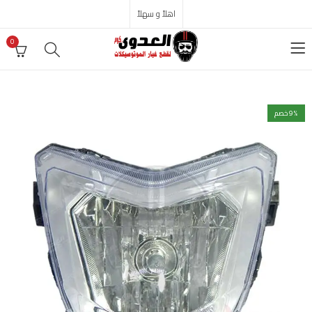
اهلاً و سهلاً
0
% خصم
9