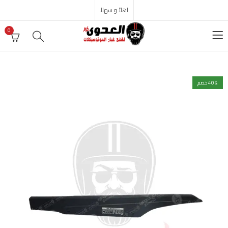
اهلاً و سهلاً
0
% خصم
40