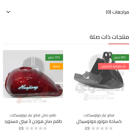
مراجعات (0)
منتجات ذات صلة
% خصم
38
% خصم
10
غير متوفرة بالمخزون
مميزة
,
قطع غيار موتوسيكلات
طقم-صاج
قطع غيار موتوسيكلات
كساحة موتور موتوسيكل
طقم صاج هوجن 3 نبيتى مستورد
(0)
(0)