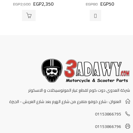
EGP
2,350
EGP
50
تم
تم
EGP
2,600
EGP
80
التقييم
التقييم
0
0
من
من
5
5
شركة العدوي دوت كوم لقطع غيار الموتوسيكلات و الاسكوتر
العنوان : شارع خوفو متفرع من شارع الهرم بعد شارع العريش - الجيزة
01153866795
01153866796