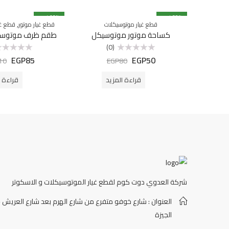
% خصم
38
% خصم
23
,
قطع غيار موتوسيكلات
قطع غيار موتور
قطع غي
غير متوفرة بالمخزون
كساحة موتور موتوسيكل
غير متوفرة بالمخزون
طقم ظرف موتوسيك
(0)
EGP
85
EGP
50
تم
تم
10
EGP
80
التقييم
التقييم
0
0
من
من
قراءة المزيد
قراءة ا
5
5
شركة العدوي دوت كوم لقطع غيار الموتوسيكلات و الاسكوتر
العنوان : شارع خوفو متفرع من شارع الهرم بعد شارع العريش -
الجيزة