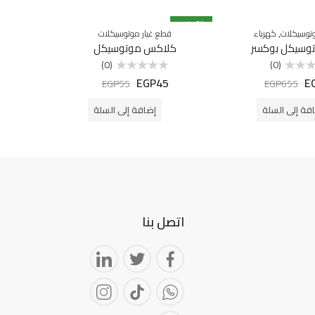
% خصم
18
% خصم
50
,
توسيكلات
كهرباء
قطع غيار موتوسيكلات
ق
وسيكل بوكسر
كلاكس موتوسيكل
ج
(0)
(0)
EGP
45
E
تم
EGP
55
EGP
655
التقييم
0
من
فة إلى السلة
إضافة إلى السلة
5
اتصل بنا