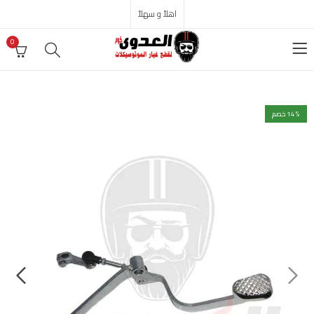
اهلاً و سهلاً
0
% خصم
14