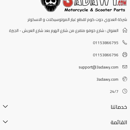
شركة العدوي دوت كوم لقطع غيار الموتوسيكلات و الاسكوتر
العنوان : شارع خوفو متفرع من شارع الهرم بعد شارع العريش - الجيزة
01153866795
01153866796
support@3adawy.com
3adawy.com
24/7
خدماتنا
القائمة