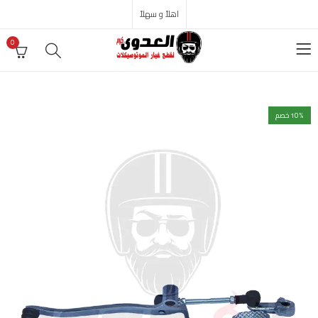
اهلاً و سهلاً
0
% خصم
10