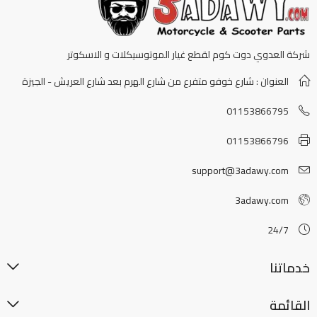
شركة العدوي دوت كوم لقطع غيار الموتوسيكلات و الاسكوتر
العنوان : شارع خوفو متفرع من شارع الهرم بعد شارع العريش - الجيزة
01153866795
01153866796
support@3adawy.com
3adawy.com
24/7
خدماتنا
القائمة