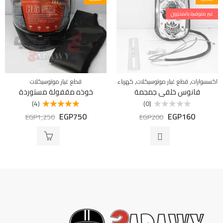
غير متوفرة بالمخزون
,
,
اكسسوارات
قطع غيار موتوسيكلات
كهرباء
قطع غيار موتوسيكلات
فانوس خلفى جمجمة
خوذه مقفولة مستوردة
(4)
(0)
EGP
750
EGP
160
تم
تم التقييم
EGP
1,250
EGP
200
التقييم
5.00
من 5
0
من
5