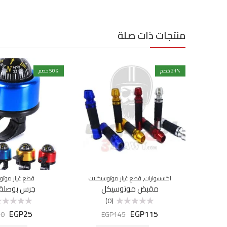
منتجات ذات صلة
% خصم
21
% خصم
50
,
اكسسوارات
قطع غيار موتوسيكلات
قطع غيار موتو
مقبض موتوسيكل
جرس بوصلة 
(0)
EGP
25
EGP
115
تم
تم
50
EGP
145
التقييم
التقييم
0
0