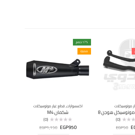
% خصم
17
% خصم
9
مميزة
,
ر موتوسيكلات
اكسسوارات
قطع غيار موتوسيكلات
اكسسوا
موتوسيكل هوجن 8
شكمان M4
قفل اسط
(0)
(0)
5
EGP
950
E
تم
EGP
1,150
EGP
50
التقييم
0