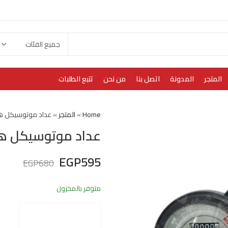
المتجر
المدونة
اتصل بنا
من نحن
تتبع الطلبات
Home
»
المتجر
»
عداد موتوسيكل ه
عداد موتوسيكل هو
EGP
595
EGP
680
متوفر بالمخزون