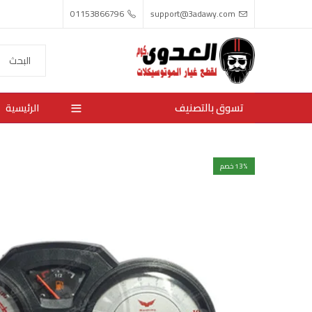
01153866796
support@3adawy.com
تسوق بالتصنيف
الرئيسية
% خصم
13