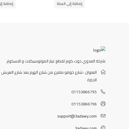
من
من
إضافة إلى السلة
إضافة إل
5
5
شركة العدوي دوت كوم لقطع غيار الموتوسيكلات و الاسكوتر
العنوان : شارع خوفو متفرع من شارع الهرم بعد شارع العريش -
الجيزة
01153866795
01153866796
support@3adawy.com
3adawy.com