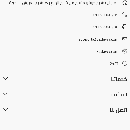
العنوان : شارع خوفو متفرع من شارع الهرم بعد شارع العريش - الجيزة
01153866795
01153866796
support@3adawy.com
3adawy.com
24/7
خدماتنا
القائمة
اتصل بنا