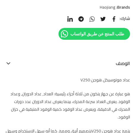
Haojiang
Brands:
شارك:
طلب المنتج عن طريق الواتساب
الوصف
عداد موتوسيكل هوجن V250
هو عبارة عن جهاز يتكون من ثلاثة أجزاء رئيسية: العداد, عداد الدوران, وعداد
الوقود. يعرض العداد سرعة المحرك، بينما يعرض عداد الدوران عدد دورات
المحرك في الدقيقة، ويعرض عداد الوقود كمية الوقود المتبقية في خزان
الوقود.
يتميز عداد هوجن V250بتصميم أنيق ومميز. كما أنه سهل الاستخدام وسهل