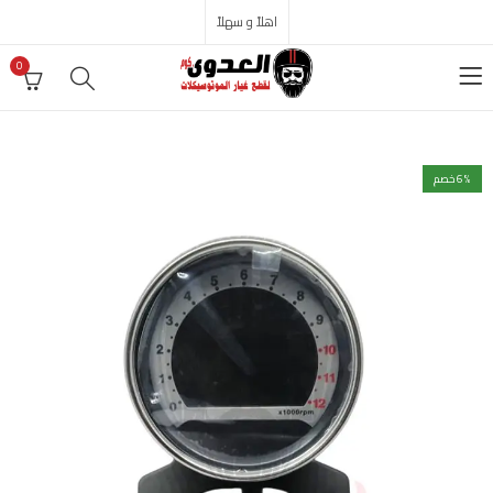
اهلاً و سهلاً
0
% خصم
6