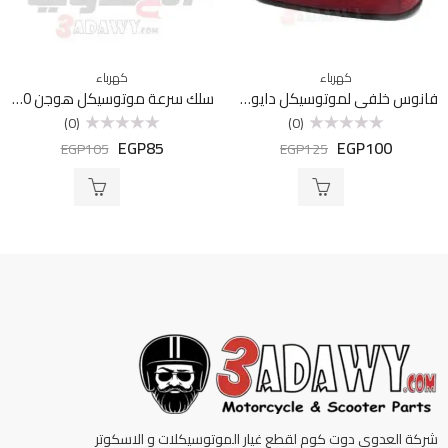
كهرباء
كهرباء
فانوس خلفي لموتوسيكل دايون 4
سلك سرعة موتوسيكل هوجن f200
(0)
(0)
EGP
85
EGP
100
تم
تم
EGP
105
EGP
125
التقييم
التقييم
0
0
من
من
5
5
شركة العدوي دوت كوم لقطع غيار الموتوسيكلات و الاسكوتر