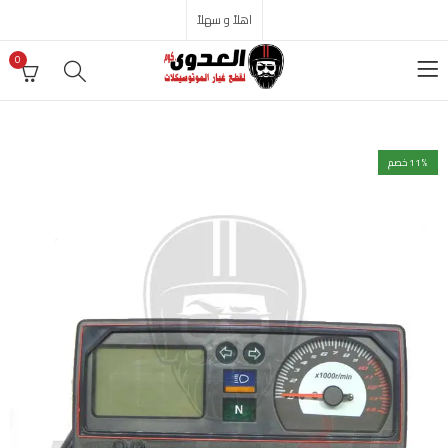
اهلاً و سهلاً
0
% خصم
11