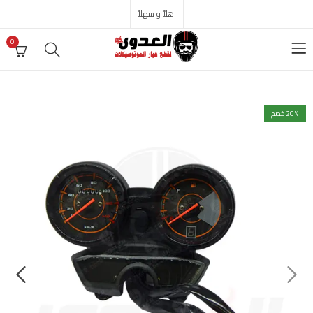
اهلاً و سهلاً
0
% خصم
20