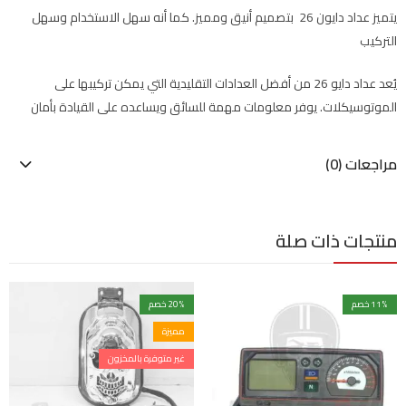
يتميز عداد دايون 26 بتصميم أنيق ومميز. كما أنه سهل الاستخدام وسهل
التركيب
يُعد عداد دايو 26 من أفضل العدادات التقليدية التي يمكن تركيبها على
الموتوسيكلات. يوفر معلومات مهمة للسائق ويساعده على القيادة بأمان
مراجعات (0)
منتجات ذات صلة
% خصم
11
% خصم
20
مميزة
غير متوفرة بالمخزون