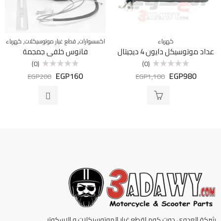
,
,
كهرباء
اكسسوارات
قطع غيار موتوسيكلات
كهرباء
عداد موتوسيكل دايون 4 ديجيتال
فانوس خلفى جمجمة
(0)
(0)
EGP
160
EGP
980
تم
تم
EGP
200
EGP
1,100
التقييم
التقييم
0
0
من
من
5
5
شركة العدوي دوت كوم لقطع غيار الموتوسيكلات و الاسكوتر