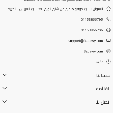
العنوان : شارع خوفو متفرع من شارع الهرم بعد شارع العريش - الجيزة
01153866795
01153866796
support@3adawy.com
3adawy.com
24/7
خدماتنا
القائمة
اتصل بنا