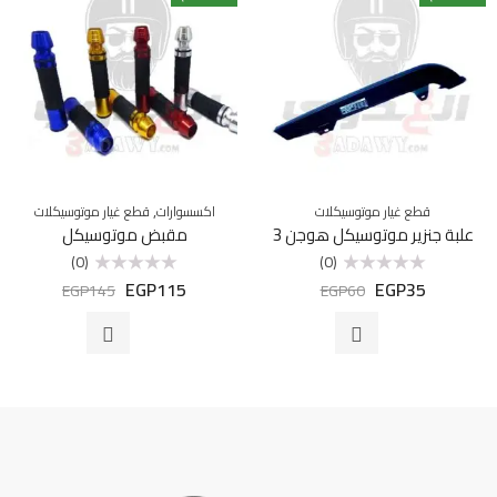
,
قطع غيار موتوسيكلات
اكسسوارات
قطع غيار موتوسيكلات
علبة جنزير موتوسيكل هوجن 3
مقبض موتوسيكل
(0)
(0)
EGP
115
EGP
35
تم
تم
EGP
145
EGP
60
التقييم
التقييم
0
0
من
من
5
5