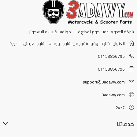
شركة العدوي دوت كوم لقطع غيار الموتوسيكلات و الاسكوتر
العنوان : شارع خوفو متفرع من شارع الهرم بعد شارع العريش - الجيزة
01153866795
01153866796
support@3adawy.com
3adawy.com
24/7
خدماتنا