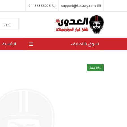
01153866796
support@3adawy.com
تسوق بالتصنيف
الرئيسية
% خصم
30