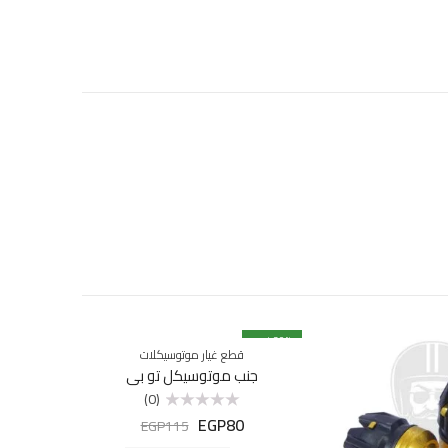
% خصم
30
% خصم
9
قطع غيار موتوسيكلات
جنب موتوسيكل تو بي
(0)
EGP
80
تم
EGP
115
التقييم
0