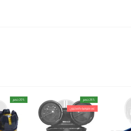
% خصم
26
% خصم
20
غير متوفرة بالمخزون