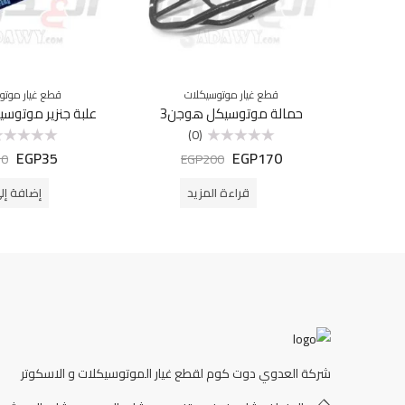
قطع غيار موتوسيكلات
قطع غيار موتو
حمالة موتوسيكل هوجن3
علبة جنزير موتوسي
(0)
EGP
35
EGP
170
تم
تم
60
EGP
200
التقييم
التقييم
0
0
من
من
قراءة المزيد
إضافة إل
5
5
شركة العدوي دوت كوم لقطع غيار الموتوسيكلات و الاسكوتر