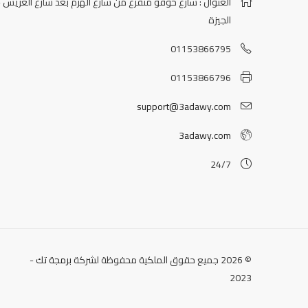
العنوان : شارع خوفو متفرع من شارع الهرم بعد شارع العريش -
الجيزة
01153866795
01153866796
support@3adawy.com
3adawy.com
24/7
© 2026 جميع حقوق الملكية محفوظة لشركة
برمجة تك
-
2023