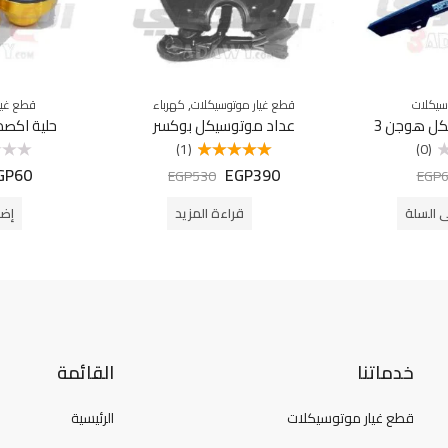
,
سيكلات
قطع غيار موتوسيكلات
كهرباء
قطع غيا
كل هوجن 3
عداد موتوسيكل بوكسر
حلية اكص
(1)
(0)
GP
60
EGP
390
تم التقييم
تم
EGP
530
EGP
5.00
من 5
التقييم
0
من
ى السلة
قراءة المزيد
إضا
5
خدماتنا
القائمة
قطع غيار موتوسيكلات
الرئيسية