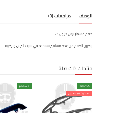
الوصف
مراجعات (0)
طقم مسمار ترس دايون 26
يتكون الطقم من عدة مسامير تستخدم في تثبيت الترس وتركيبه
منتجات ذات صلة
% خصم
15
% خصم
42
غير متوفرة بالمخزون