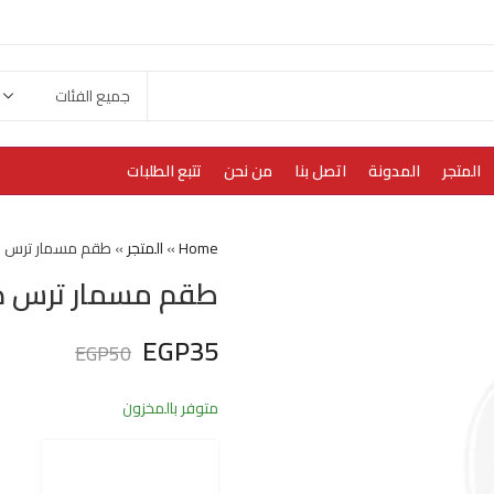
المتجر
المدونة
اتصل بنا
من نحن
تتبع الطلبات
Home
»
المتجر
»
طقم مسمار ترس داي
طقم مسمار ترس داي
EGP
35
EGP
50
متوفر بالمخزون