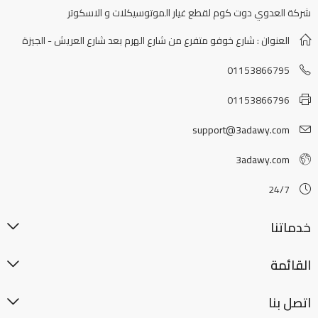
شركة العدوي دوت كوم لقطع غيار الموتوسيكلات و الاسكوتر
العنوان : شارع خوفو متفرع من شارع الهرم بعد شارع العريش - الجيزة
01153866795
01153866796
support@3adawy.com
3adawy.com
24/7
خدماتنا
القائمة
اتصل بنا