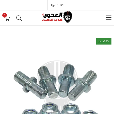
اهلاً و سهلاً
0
% خصم
36