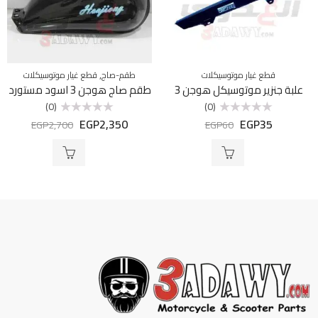
,
قطع غيار موتوسيكلات
طقم-صاج
قطع غيار موتوسيكلات
علبة جنزير موتوسيكل هوجن 3
طقم صاج هوجن 3 اسود مستورد
(0)
(0)
EGP
2,350
EGP
35
تم
تم
EGP
2,700
EGP
60
التقييم
التقييم
0
0
من
من
5
5