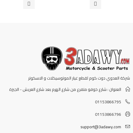
5
شركة العدوي دوت كوم لقطع غيار الموتوسيكلات و الاسكوتر
العنوان : شارع خوفو متفرع من شارع الهرم بعد شارع العريش - الجيزة
01153866795
01153866796
support@3adawy.com