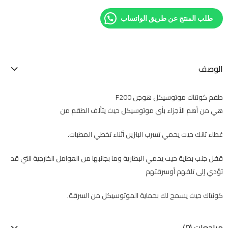
طلب المنتج عن طريق الواتساب
الوصف
طفم كونتاك موتوسيكل هوجن F200
هي من أهم الأجزاء بأي موتوسيكل حيث يتألف الطقم من
غطاء تانك حيث يحمي تسرب البنزين أثناء تخطي المطبات.
قفل جنب بطاية حيث يحمي البطارية وما بجانبها من العوامل الخارجية التي قد
تؤدي إلى تلفهم أوسرقتهم
كونتاك حيث يسمح لك بحماية الموتوسيكل من السرقة.
مراجعات (0)