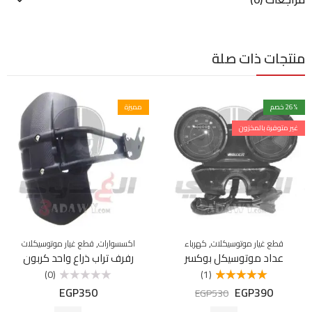
منتجات ذات صلة
% خصم
26
مميزة
غير متوفرة بالمخزون
,
,
قطع غيار موتوسيكلات
كهرباء
اكسسوارات
قطع غيار موتوسيكلات
عداد موتوسيكل بوكسر
رفرف تراب ذراع واحد كربون
(0)
(1)
EGP
350
EGP
390
تم التقييم
تم
EGP
530
5.00
من 5
التقييم
0
من