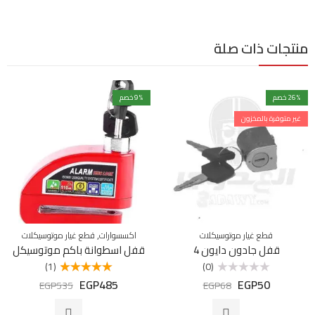
منتجات ذات صلة
% خصم
26
% خصم
9
غير متوفرة بالمخزون
,
قطع غيار موتوسيكلات
اكسسوارات
قطع غيار موتوسيكلات
قفل جادون دايون 4
قفل اسطوانة باكم موتوسيكل
(1)
(0)
EGP
485
EGP
50
تم
تم التقييم
EGP
535
EGP
68
التقييم
5.00
من 5
0
من
5