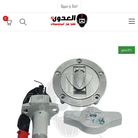
اهلاً و سهلاً
0
% خصم
9