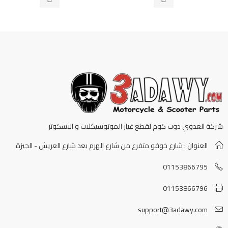
شركة العدوي دوت كوم لقطع غيار الموتوسيكلات و الاسكوتر
العنوان : شارع خوفو متفرع من شارع الهرم بعد شارع العريش - الجيزة
01153866795
01153866796
support@3adawy.com