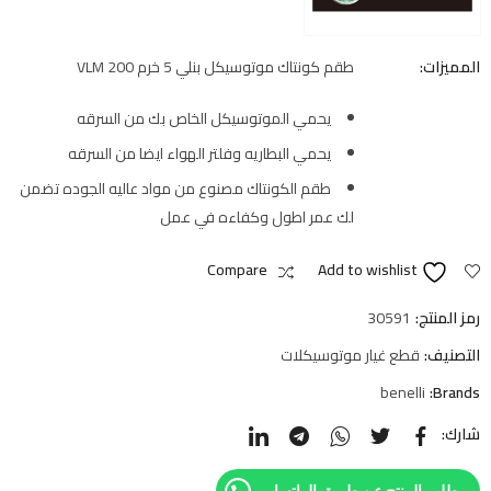
المميزات:
طقم كونتاك موتوسيكل بنلي 5 خرم VLM 200
يحمي الموتوسيكل الخاص بك من السرقه
يحمي البطاريه وفلتر الهواء ايضا من السرقه
طقم الكونتاك مصنوع من مواد عاليه الجوده تضمن
لك عمر اطول وكفاءه في عمل
Compare
Add to wishlist
رمز المنتج:
30591
التصنيف:
قطع غيار موتوسيكلات
benelli
Brands:
شارك:
طلب المنتج عن طريق الواتساب