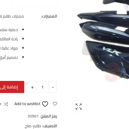
المميزات:
مميزات طقم فيبر 
حماية متقد
راحة الفائقة
مواد عالية 
تصميم أنيق
إضافة إلى 
e
Add to wishlist
رمز المنتج:
30961
التصنيف:
طقم-صاج