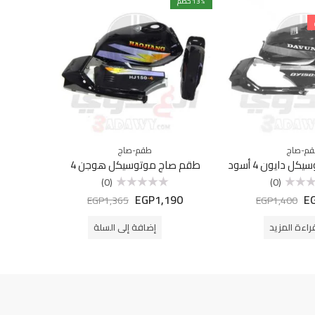
% خصم
13
% خصم
13
م-صاج
طقم-صاج
طقم-ص
 دايون 4 أسود
طقم صاج موتوسيكل هوجن 4
حليه بر
(0)
(0)
5
EGP
1,190
E
تم
EGP
1,365
EGP
1,400
التقييم
0
من
راءة المزيد
إضافة إلى السلة
5