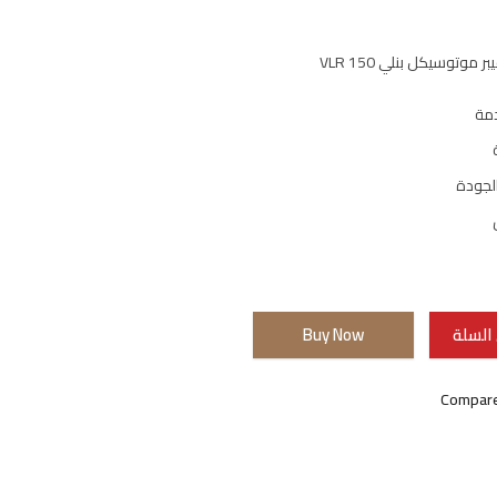
موتوسيكل بنلي VLR 150
مة
الجودة
السلة
Buy Now
Compar