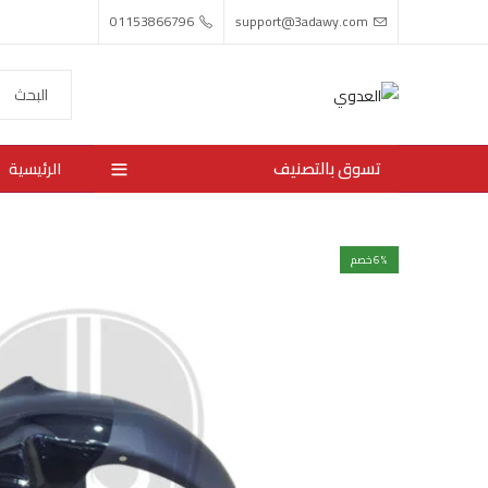
01153866796
support@3adawy.com
تسوق بالتصنيف
الرئيسية
% خصم
6