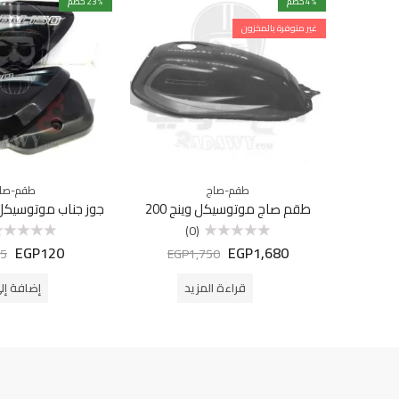
% خصم
4
% خصم
23
غير متوفرة بالمخزون
طقم-صاج
طقم-صا
طقم صاج موتوسيكل وينج 200
جوز جناب موتوسيكل بوك
(0)
EGP
120
EGP
1,680
تم
تم
5
EGP
1,750
التقييم
التقييم
0
0
من
من
قراءة المزيد
إضافة إل
5
5