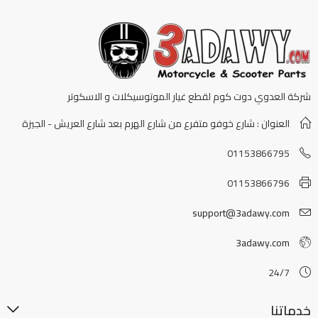
شركة العدوي دوت كوم لقطع غيار الموتوسيكلات و الاسكوتر
العنوان : شارع خوفو متفرع من شارع الهرم بعد شارع العريش - الجيزة
01153866795
01153866796
support@3adawy.com
3adawy.com
24/7
خدماتنا