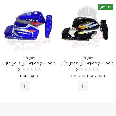
% خصم
13
طقم-صاج
طقم-صاج
طقم صاج موتوسيكل هوجن 4 أسود
طقم صاج موتوسيكل دايون 4 أزرق
(0)
(0)
EGP
1,400
EGP
2,350
تم
تم
EGP
2,700
التقييم
التقييم
0
0
من
من
5
5