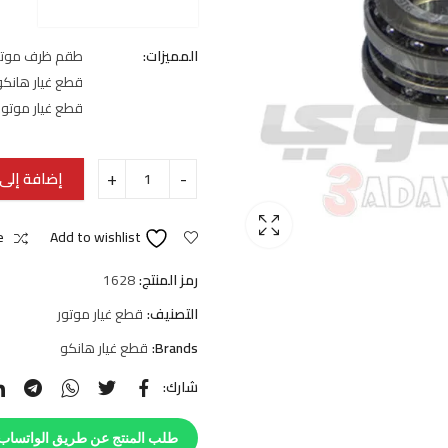
المميزات:
طقم ظرف موتوس
قطع غيار هانكو
قطع غيار موتو
إضافة إلى 
e
Add to wishlist
رمز المنتج:
1628
التصنيف:
قطع غيار موتور
Brands:
قطع غيار هانكو
شارك:
طلب المنتج عن طريق الواتساب