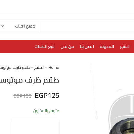
المتجر
المدونة
اتصل بنا
من نحن
تتبع الطلبات
Home
»
المتجر
»
طقم ظرف موتوسي
طقم ظرف موتوسي
EGP
125
EGP
155
متوفر بالمخزون