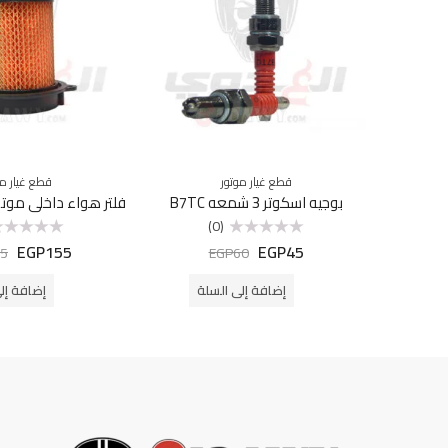
قطع غيار موتور
قطع غيار مو
بوجيه اسكوتر 3 شمعه B7TC
(0)
EGP
155
EGP
45
تم
تم
5
EGP
60
التقييم
التقييم
0
0
من
من
إضافة إلى السلة
إضافة إل
5
5