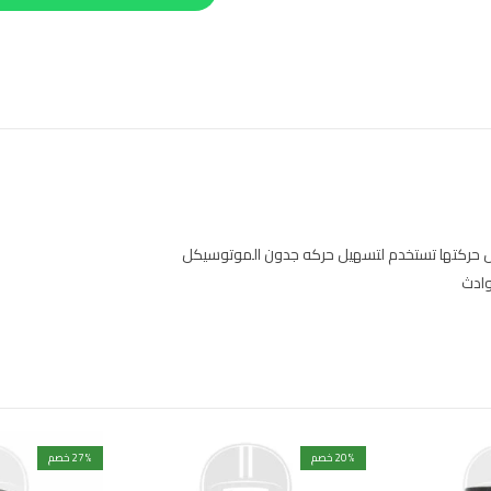
ل حركتها تستخدم لتسهيل حركه جدون الموتوسيكل
وادث
% خصم
20
% خصم
27