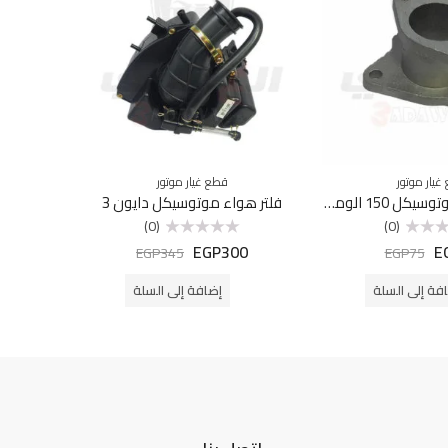
غيار موتور
قطع غيار موتور
كوعه كربراتير موتوسيكل 150 الومنيوم
فلتر هواء موتوسيكل دايون 3
كاتينة
(0)
(0)
0
EGP
300
E
تم
EGP
345
EGP
75
التقييم
0
من
فة إلى السلة
إضافة إلى السلة
5