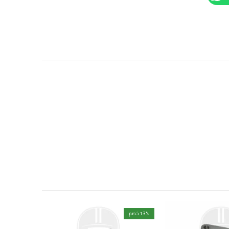
% خصم
13
% خصم
24