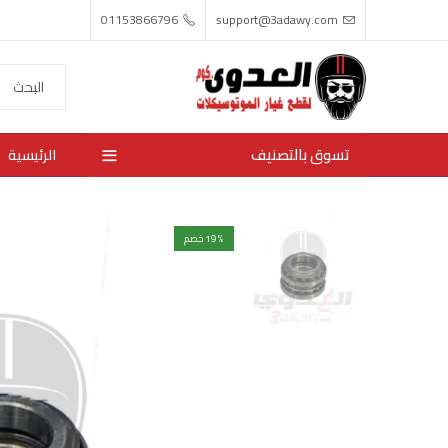
01153866796
support@3adawy.com
تسوق بالتصنيف
الرئيسية
% خصم
19