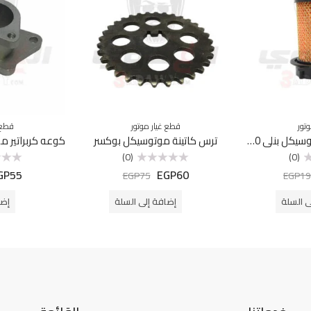
تور
قطع غيار موتور
قطع 
فلتر هواء داخلي موتوسيكل بنلي VLM200
ترس كاتينة موتوسيكل بوكسر
(0)
(0)
GP
55
EGP
60
تم
تم
EGP
75
EGP
19
التقييم
التقييم
0
0
من
من
ى السلة
إضافة إلى السلة
إضا
5
5