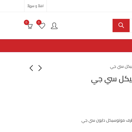
اهلاً و سهلاً
0
0
يكل سي جي
يكل سي جي
رف موتوسيكل دايون سي جي