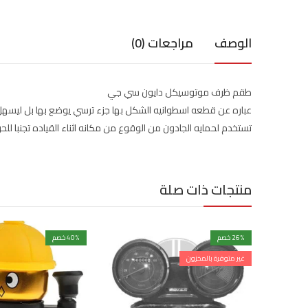
الوصف
مراجعات (0)
طقم ظرف موتوسيكل دايون سي جي
عباره عن قطعه اسطوانيه الشكل بها جزء ترسي يوضع بها بل ليسه
تستخدم لحمايه الجادون من الوقوع من مكانه اثناء القياده تجنبا للح
منتجات ذات صلة
% خصم
26
% خصم
40
غير متوفرة بالمخزون