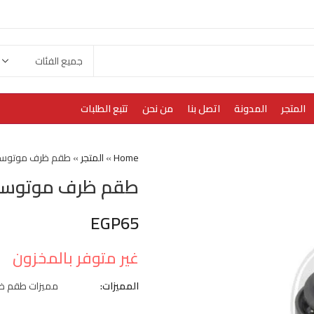
المتجر
المدونة
اتصل بنا
من نحن
تتبع الطلبات
Home
»
المتجر
»
طقم ظرف موتوس
طقم ظرف موتوس
EGP
65
غير متوفر بالمخزون
المميزات:
مميزات طقم ظ