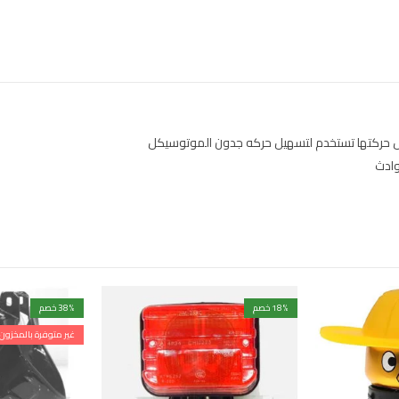
ل حركتها تستخدم لتسهيل حركه جدون الموتوسيكل
وادث
% خصم
18
% خصم
38
غير متوفرة بالمخزون