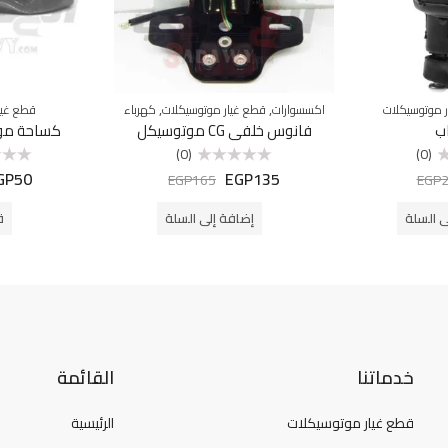
,
,
 موتوسيكلات
اكسسوارات
قطع غيار موتوسيكلات
كهرباء
قطع غيا
ب
فانوس خلفي CG موتوسيكل
كساحة مو
(0)
(0)
GP
50
EGP
135
تم
تم
EGP
165
EGP
التقييم
التقييم
0
0
من
من
ى السلة
إضافة إلى السلة
ق
5
5
خدماتنا
القائمة
قطع غيار موتوسيكلات
الرئيسية