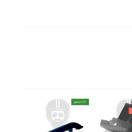
% خصم
42
% خصم
40
مميزة