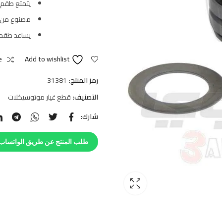
يتمتع طقم 
مصنوع من م
يساعد طقم ا
e
Add to wishlist
رمز المنتج:
31381
التصنيف:
قطع غيار موتوسيكلات
شارك:
طلب المنتج عن طريق الواتساب