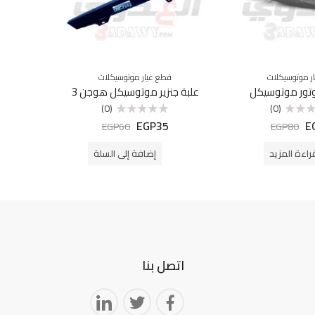
ر موتوسيكلات
قطع غيار موتوسيكلات
ق
تور موتوسيكل
علبة جنزير موتوسيكل هوجن 3
خوذه
(0)
(0)
50
EGP
35
E
تم
EGP
60
EGP
80
التقييم
0
من
راءة المزيد
إضافة إلى السلة
5
اتصل بنا