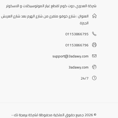
شركة العدوي دوت كوم لقطع غيار الموتوسيكلات و الاسكوتر
العنوان : شارع خوفو متفرع من شارع الهرم بعد شارع العريش -
الجيزة
01153866795
01153866796
support@3adawy.com
3adawy.com
24/7
© 2026 جميع حقوق الملكية محفوظة لشركة
برمجة تك
-