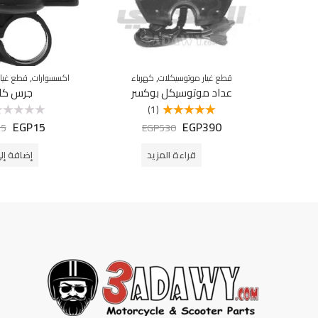
,
,
قطع غيار موتوسيكلات
كهرباء
اكسسوارات
قطع غيار
عداد موتوسيكل بوكسر
جرس كا
(1)
EGP
15
EGP
390
تم التقييم
تم
25
EGP
530
5.00
من 5
التقييم
0
من
قراءة المزيد
إضافة إل
5