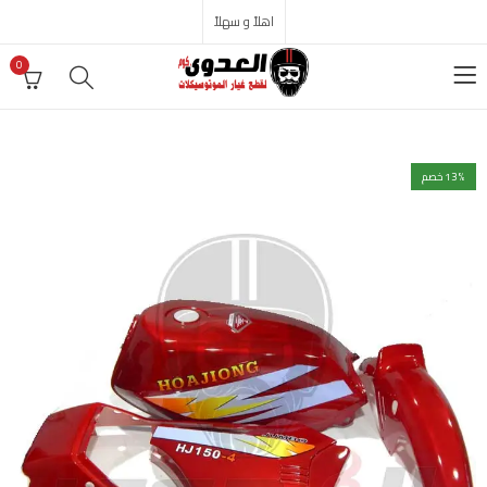
اهلاً و سهلاً
0
% خصم
13