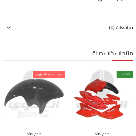
مراجعات (0)
منتجات ذات صلة
% خصم
6
غير متوفرة بالمخزون
طقم-صاج
طقم-صاج