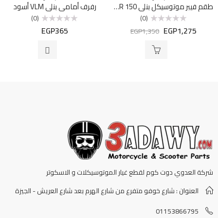
طقم فيبر موتوسيكل بنلي VLR 150 أحمر
رفرف أمامى بنلي VLM أسود
(0)
(0)
EGP
365
EGP
1,275
تم
تم
EGP
1,350
التقييم
التقييم
0
0
من
من
5
5
شركة العدوي دوت كوم لقطع غيار الموتوسيكلات و الاسكوتر
العنوان : شارع خوفو متفرع من شارع الهرم بعد شارع العريش - الجيزة
01153866795