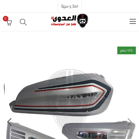
اهلاً و سهلاً
0
% خصم
10