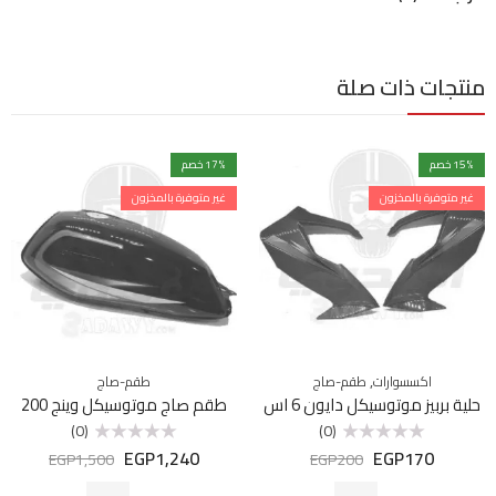
منتجات ذات صلة
% خصم
15
% خصم
17
غير متوفرة بالمخزون
غير متوفرة بالمخزون
,
اكسسوارات
طقم-صاج
طقم-صاج
حلية بربيز موتوسيكل دايون 6 اس
طقم صاج موتوسيكل وينج 200
(0)
(0)
EGP
1,240
EGP
170
تم
تم
EGP
1,500
EGP
200
التقييم
التقييم
0
0
من
من