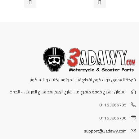
5
5
شركة العدوي دوت كوم لقطع غيار الموتوسيكلات و الاسكوتر
العنوان : شارع خوفو متفرع من شارع الهرم بعد شارع العريش - الجيزة
01153866795
01153866796
support@3adawy.com