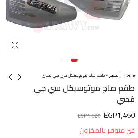
Home
»
المتجر
»
طقم صاج موتوسيكل سي جي فضي
طقم صاج موتوسيكل سي جي
فضي
EGP
1,460
EGP
1,620
غير متوفر بالمخزون