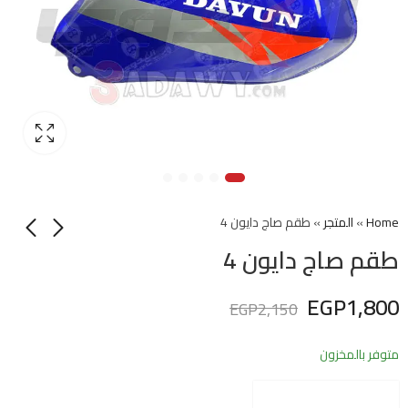
Home
»
المتجر
»
طقم صاج دايون 4
طقم صاج دايون 4
EGP
1,800
EGP
2,150
متوفر بالمخزون