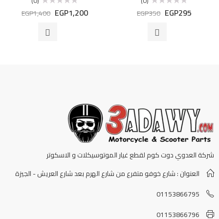
(0)
(0)
EGP
1,200
EGP
295
تم
تم
EGP
1,400
EGP
350
التقييم
التقييم
0
0
من
من
5
5
شركة العدوي دوت كوم لقطع غيار الموتوسيكلات و الاسكوتر
العنوان : شارع خوفو متفرع من شارع الهرم بعد شارع العريش - الجيزة
01153866795
01153866796