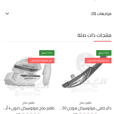
مراجعات (0)
منتجات ذات صلة
% خصم
16
% خصم
14
غير متوفرة بالمخزون
غير متوفرة بالمخزون
طقم-صاج
طقم-صاج
دائر خلفي موتوسيكل هوجن F250 شمال
طقم صاج موتوسيكل دايون 4 أبيض