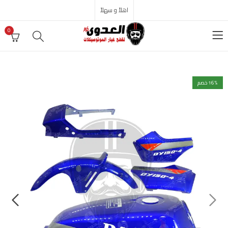
اهلاً و سهلاً
0
% خصم
16