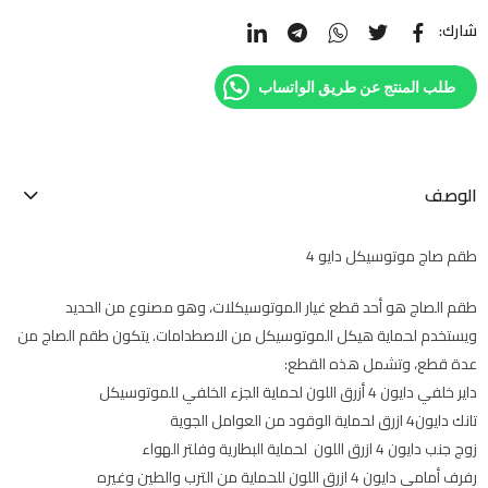
شارك:
طلب المنتج عن طريق الواتساب
الوصف
طقم صاج موتوسيكل دايو 4
طقم الصاج هو أحد قطع غيار الموتوسيكلات، وهو مصنوع من الحديد
ويستخدم لحماية هيكل الموتوسيكل من الاصطدامات. يتكون طقم الصاج من
عدة قطع، وتشمل هذه القطع:
داير خلفي دايون 4 أزرق اللون لحماية الجزء الخلفي للموتوسيكل
تانك دايون4 ازرق لحماية الوقود من العوامل الجوية
زوج جنب دايون 4 ازرق اللون لحماية البطارية وفلتر الهواء
رفرف أمامي دايون 4 ازرق اللون للحماية من الترب والطين وغيره