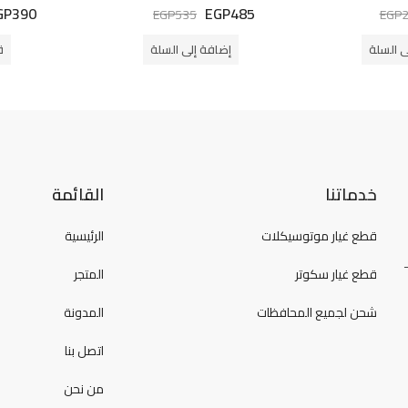
GP
390
EGP
485
تم التقييم
تم ا
EGP
535
EGP
5.00
من 5
5.00
م
ى السلة
إضافة إلى السلة
ق
خدماتنا
القائمة
قطع غيار موتوسيكلات
الرئيسية
قطع غيار سكوتر
المتجر
شحن لجميع المحافظات
المدونة
اتصل بنا
من نحن