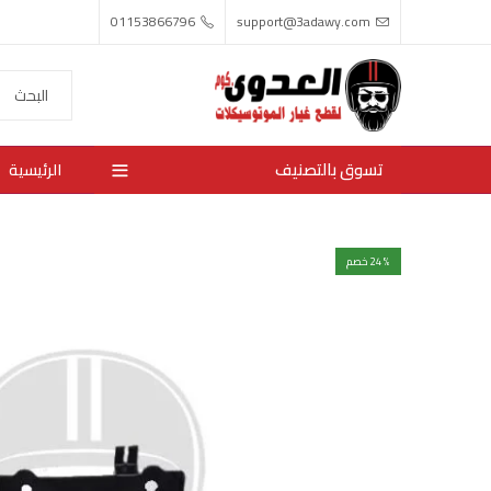
01153866796
support@3adawy.com
تسوق بالتصنيف
الرئيسية
% خصم
24