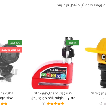
، ويمنع حدوث أي مشاكل فيما بعد.
% خصم
9
% خصم
26
غير متوفرة بالمخزون
,
 موتوسيكلات
اكسسوارات
قطع غيار موتوسيكلات
قطع غيار مو
ب
قفل اسطوانة باكم موتوسيكل
عداد موت
(1)
(0)