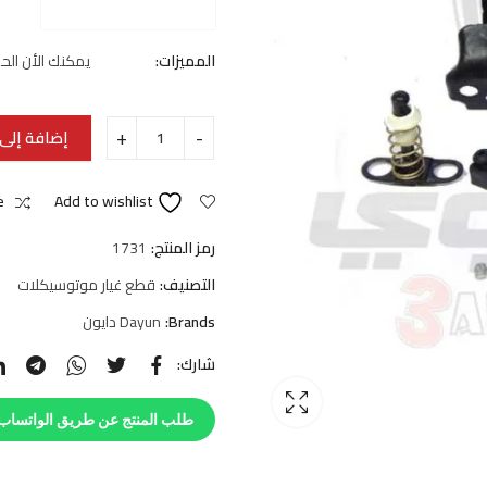
المميزات:
يمكنك الأن الحصو
إضافة إلى 
e
Add to wishlist
رمز المنتج:
1731
التصنيف:
قطع غيار موتوسيكلات
Brands:
Dayun دايون
شارك:
طلب المنتج عن طريق الواتساب