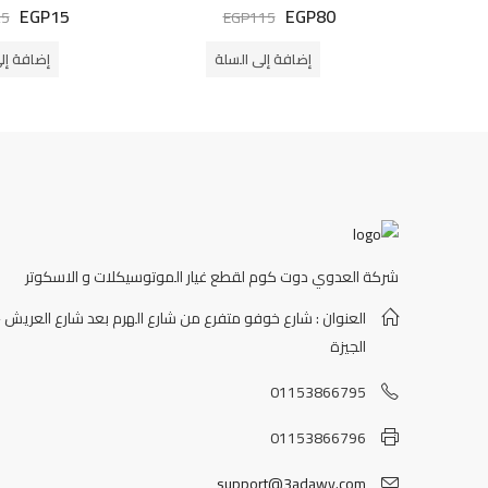
EGP
15
EGP
80
تم
تم
25
EGP
115
التقييم
التقييم
0
0
من
من
إضافة إلى السلة
إضافة إل
5
5
شركة العدوي دوت كوم لقطع غيار الموتوسيكلات و الاسكوتر
العنوان : شارع خوفو متفرع من شارع الهرم بعد شارع العريش -
الجيزة
01153866795
01153866796
support@3adawy.com