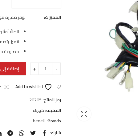
المميزات:
توفر ضفيرة موتوسي
اتصالًا آمنً
تتميز بتصم
مصنوعة من 
إضافة إلى 
e
Add to wishlist
رمز المنتج:
20705
التصنيف:
كهرباء
benelli
Brands:
شارك: