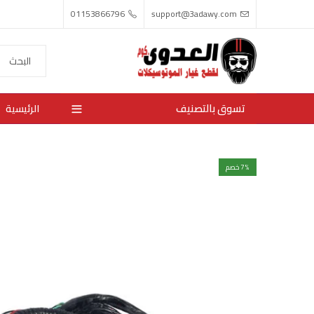
01153866796
support@3adawy.com
تسوق بالتصنيف
الرئيسية
% خصم
7