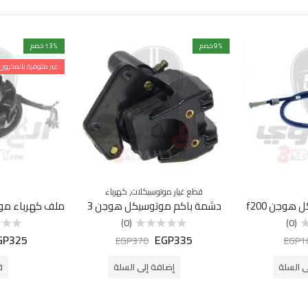
% خصم
9
% خصم
13
غير متوفرة بالمخزون
,
قطع غيار موتوسيكلات
كهرباء
وجن f200
دشمة باكم موتوسيكل هوجن 3
(0)
(0)
GP
325
EGP
335
تم
تم
EGP
370
EGP
1
التقييم
التقييم
0
0
من
من
ى السلة
إضافة إلى السلة
ق
5
5