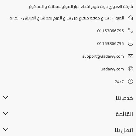
شركة العدوي دوت كوم لقطع غيار الموتوسيكلات و الاسكوتر
العنوان : شارع خوفو متفرع من شارع الهرم بعد شارع العريش - الجيزة
01153866795
01153866796
support@3adawy.com
3adawy.com
24/7
خدماتنا
القائمة
اتصل بنا