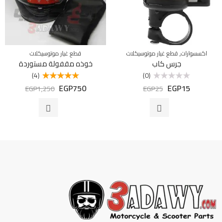
,
اكسسوارات
قطع غيار موتوسيكلات
قطع غيار موتوسيكلات
جرس كاب
خوذه مقفولة مستوردة
(4)
(0)
EGP
750
EGP
15
تم
تم التقييم
EGP
1,250
EGP
25
التقييم
5.00
من 5
0
من
5