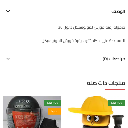
الوصف
صمولة رقبة فورش لموتوسيكل دايون 26
للمساعدة على احكام تثبيت رقبة فورش الموتوسيكل
مراجعات (0)
منتجات ذات صلة
% خصم
40
% خصم
40
مميزة