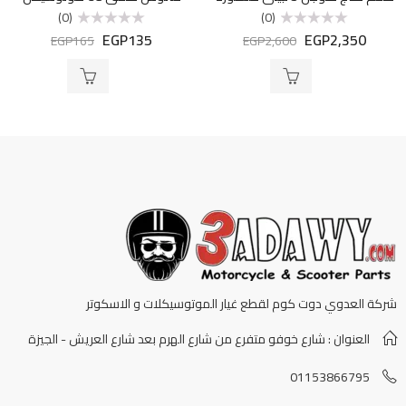
(0)
(0)
EGP
135
EGP
2,350
تم
تم
EGP
165
EGP
2,600
التقييم
التقييم
0
0
من
من
5
5
شركة العدوي دوت كوم لقطع غيار الموتوسيكلات و الاسكوتر
العنوان : شارع خوفو متفرع من شارع الهرم بعد شارع العريش - الجيزة
01153866795