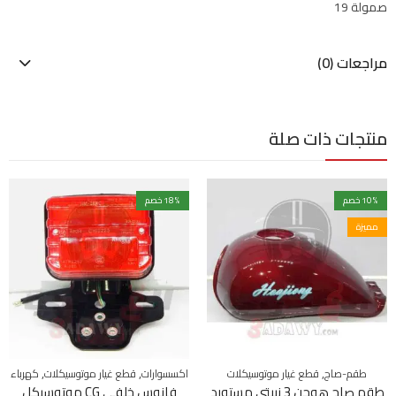
صمولة 19
مراجعات (0)
منتجات ذات صلة
% خصم
10
% خصم
18
مميزة
,
,
,
طقم-صاج
قطع غيار موتوسيكلات
اكسسوارات
قطع غيار موتوسيكلات
كهرباء
طقم صاج هوجن 3 نبيتى مستورد
فانوس خلفي CG موتوسيكل