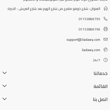
العنوان : شارع خوفو متفرع من شارع الهرم بعد شارع العريش - الجيزة
01153866795
01153866796
support@3adawy.com
3adawy.com
24/7
خدماتنا
القائمة
اتصل بنا