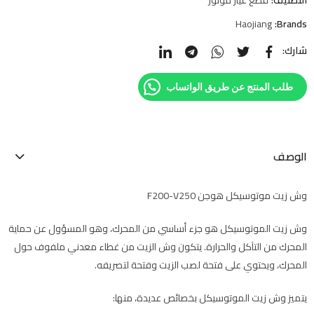
Haojiang
Brands:
شارك:
طلب المنتج عن طريق الواتساب
الوصف
وش زيت موتوسيكل هوجن F200-V250
وش زيت الموتوسيكل هو جزء أساسي من المحرك، وهو المسؤول عن حماية
المحرك من التآكل والحرارة. يتكون وش الزيت من غطاء معدني ملفوف حول
المحرك، ويحتوي على فتحة لصب الزيت وفتحة لتصريفه.
يتميز وش زيت الموتوسيكل بخصائص عديدة، منها: