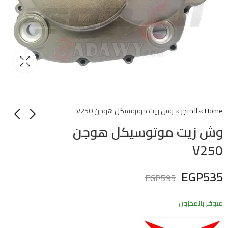
Home
»
المتجر
»
وش زيت موتوسيكل هوجن V250
وش زيت موتوسيكل هوجن
V250
EGP
535
EGP
595
متوفر بالمخزون