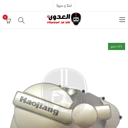
اهلاً و سهلاً
0
% خصم
10