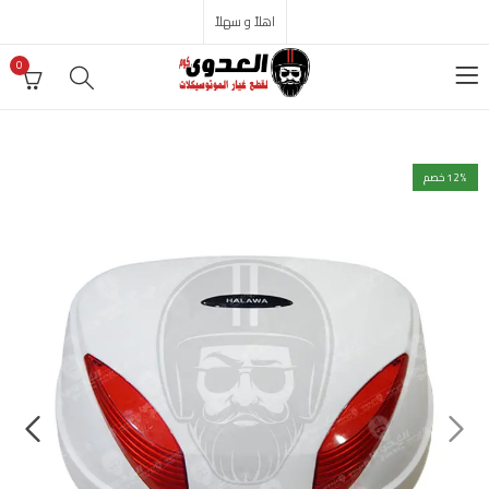
اهلاً و سهلاً
0
% خصم
12