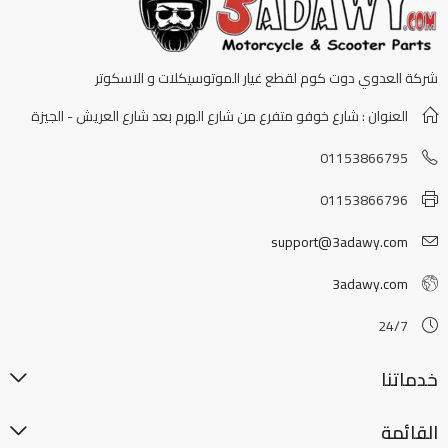
شركة العدوي دوت كوم لقطع غيار الموتوسيكلات و الاسكوتر
العنوان : شارع خوفو متفرع من شارع الهرم بعد شارع العريش - الجيزة
01153866795
01153866796
support@3adawy.com
3adawy.com
24/7
خدماتنا
القائمة