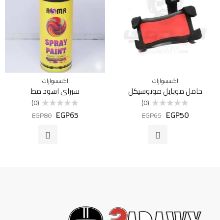
اكسسوارات
اكسسوارات
حامل موبايل موتوسيكل
سبراي اسود مط
(0)
(0)
EGP
65
EGP
50
تم
تم
EGP
80
EGP
65
التقييم
التقييم
0
0
من
من
5
5