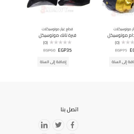
ر موتوسيكلات
قطع غيار موتوسيكلات
ق
دام موتوسيكل
فبرة تانك موتوسيكل
كساح
(0)
(0)
EGP
35
E
تم
EGP
60
EGP
75
التقييم
0
من
فة إلى السلة
إضافة إلى السلة
5
اتصل بنا