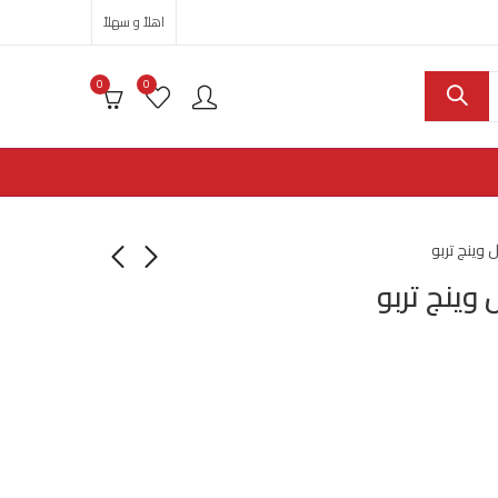
اهلاً و سهلاً
0
0
ينج تربو
ينج تربو