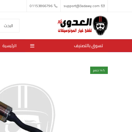
01153866796
support@3adawy.com
تسوق بالتصنيف
الرئيسية
% خصم
14