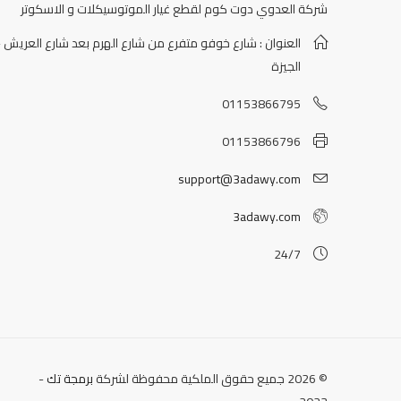
شركة العدوي دوت كوم لقطع غيار الموتوسيكلات و الاسكوتر
العنوان : شارع خوفو متفرع من شارع الهرم بعد شارع العريش -
الجيزة
01153866795
01153866796
support@3adawy.com
3adawy.com
24/7
© 2026 جميع حقوق الملكية محفوظة لشركة
برمجة تك
-