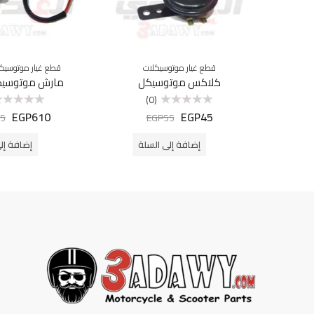
قطع غيار موتوسيكلات
قطع غيار موتوسيك
كلاكس موتوسيكل
مارش موتوسيك
(0)
EGP
610
EGP
45
تم
تم
5
EGP
55
التقييم
التقييم
0
0
من
من
إضافة إلى السلة
إضافة إل
5
5