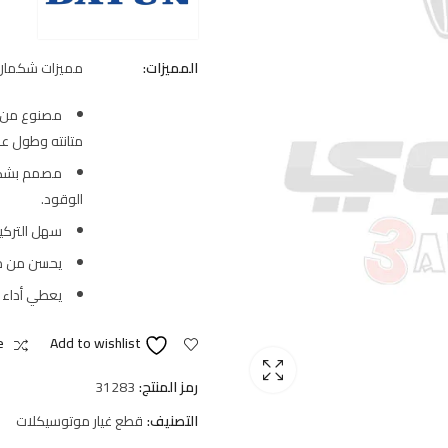
المميزات:
مميزات شكمان 
مصنوع من م
متانته وطول عم
مصمم بشكل 
الوقود.
سهل التركيب
يحسن من م
يعطي أداء
e
Add to wishlist
رمز المنتج:
31283
التصنيف:
قطع غيار موتوسيكلات