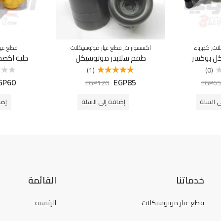
,
,
لات
كهرباء
اكسسوارات
قطع غيار موتوسيكلات
قطع غيا
ل بوكسر
طقم سلايدر موتوسيكل
حلية اكص
(1)
(0)
GP
60
EGP
85
تم التقييم
تم
EGP
120
EGP
65
5.00
من 5
التقييم
0
من
ى السلة
إضافة إلى السلة
إضا
5
خدماتنا
القائمة
قطع غيار موتوسيكلات
الرئيسية