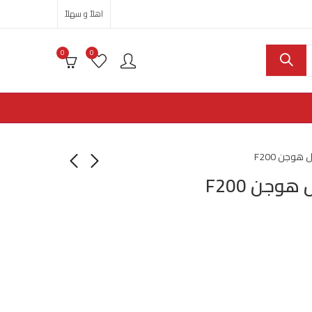
اهلاً و سهلاً
0
0
وجن F200
جن F200