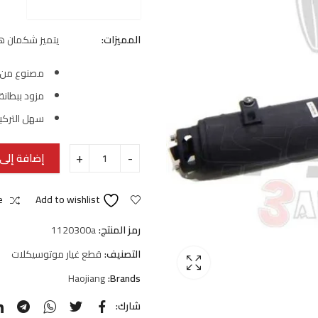
المميزات:
يتميز شكمان هوجن F200 بالعديد من ا
مصنوع من مو
مزود ببطانة ت
سهل التركي
إضافة إلى 
e
Add to wishlist
رمز المنتج:
1120300a
التصنيف:
قطع غيار موتوسيكلات
Haojiang
Brands:
شارك: