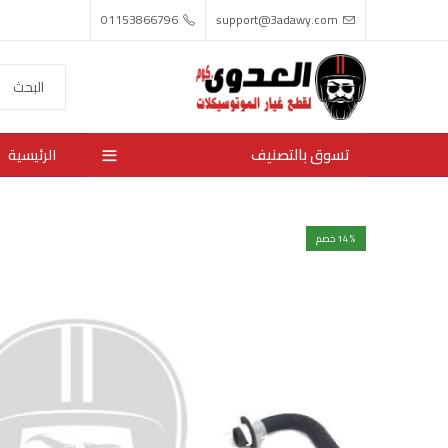
01153866796
support@3adawy.com
تسوق بالتصنيف
الرئيسية
% خصم
14