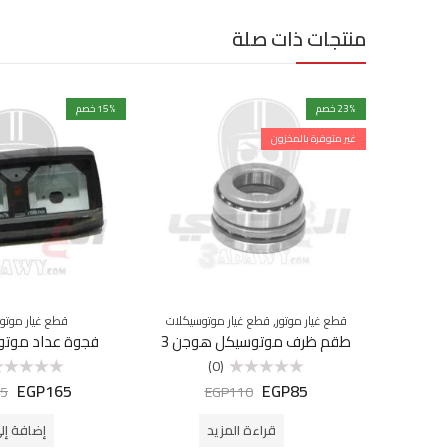
منتجات ذات صلة
% خصم
23
% خصم
15
غير متوفرة بالمخزون
,
قطع غيار موتور
قطع غيار موتوسيكلات
قطع غيار موتو
طقم ظرف موتوسيكل هوجن 3
فجوة عداد موتو
(0)
EGP
165
EGP
85
تم
تم
5
EGP
110
التقييم
التقييم
0
0
من
من
قراءة المزيد
إضافة إل
5
5