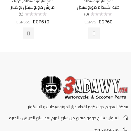
,
قطع غيار موتوسيكلات
قطع غيار موتوسيكلات
كهرباء
حلية اكصدام موتوسيكل
مارش موتوسيكل بوكسر
(0)
(0)
EGP
610
EGP
60
تم
تم
EGP
655
EGP
75
التقييم
التقييم
0
0
من
من
5
5
شركة العدوي دوت كوم لقطع غيار الموتوسيكلات و الاسكوتر
العنوان : شارع خوفو متفرع من شارع الهرم بعد شارع العريش - الجيزة
01153866795