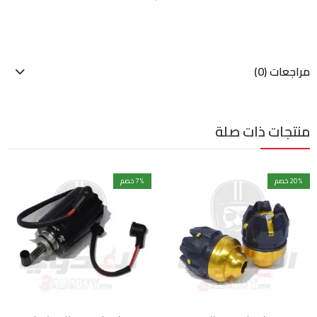
مراجعات (0)
منتجات ذات صلة
% خصم
20
% خصم
7