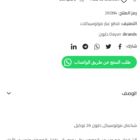
رمز المنتج:
26084
التصنيف:
قطع غيار موتوسيكلات
Brands:
Dayun دايون
شارك:
طلب المنتج عن طريق الواتساب
الوصف
شكمان موتوسيكل دايون 26 توكيل
الشكمان هو جزء من الموتوسيكل يهدف إلى تقليل الضوضاء وتحسين الأداء.