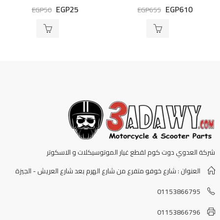
EGP
25
EGP
610
تم
تم
EGP
50
EGP
655
التقييم
التقييم
0
0
من
من
5
5
شركة العدوي دوت كوم لقطع غيار الموتوسيكلات و الاسكوتر
العنوان : شارع خوفو متفرع من شارع الهرم بعد شارع العريش - الجيزة
01153866795
01153866796