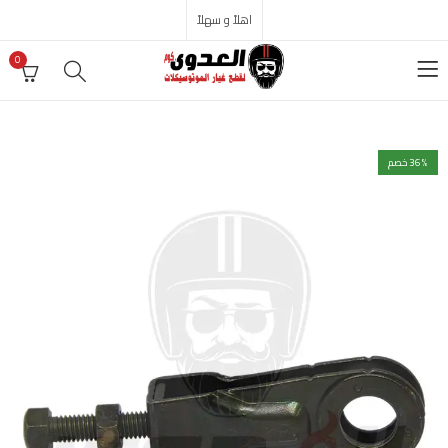
اهلاً و سهلاً
0
% خصم
36