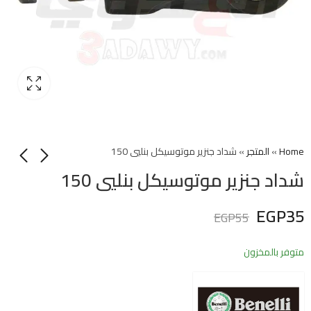
Home
»
المتجر
»
شداد جنزير موتوسيكل بنليي 150
شداد جنزير موتوسيكل بنليي 150
EGP
35
EGP
55
متوفر بالمخزون