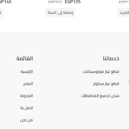
GP
145
EGP
135
EGP
165
EGP
1
التقييم
التقييم
0
0
من
من
لمزيد
إضافة إلى السلة
ق
5
5
خدماتنا
القائمة
قطع غيار موتوسيكلات
الرئيسية
قطع غيار سكوتر
المتجر
شحن لجميع المحافظات
المدونة
اتصل بنا
من نحن