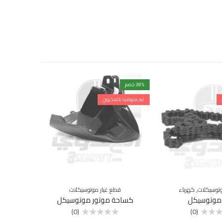
% خصم
38
% خصم
29
غير متوفرة بالمخزون
مميزة
,
توسيكلات
كهرباء
قطع غيار موتوسيكلات
اكسسوا
 موتوسيكل
كساحة موتور موتوسيكل
طقم 
(0)
(0)
تم