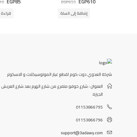
EGP
85
EGP
610
10
EGP
655
التقييم
التقييم
0
0
من
من
إضافة إلى السلة
قراءة ا
5
5
شركة العدوي دوت كوم لقطع غيار الموتوسيكلات و الاسكوتر
العنوان : شارع خوفو متفرع من شارع الهرم بعد شارع العريش -
الجيزة
01153866795
01153866796
support@3adawy.com