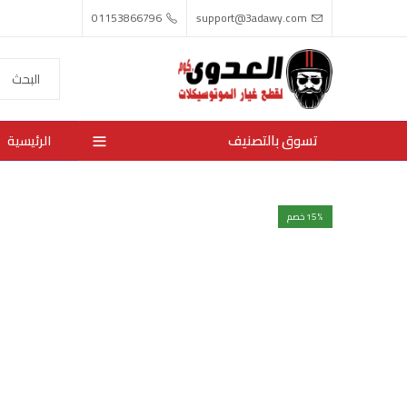
01153866796
support@3adawy.com
تسوق بالتصنيف
الرئيسية
% خصم
15