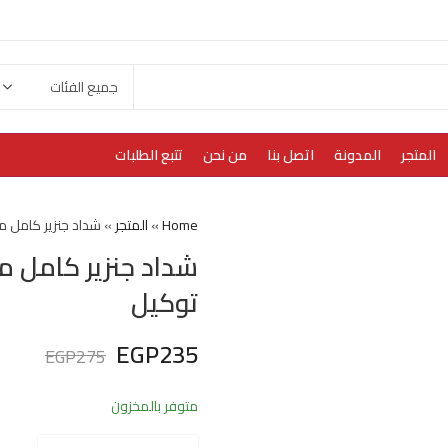
المتجر
المدونة
اتصل بنا
من نحن
تتبع الطلبات
Home
»
المتجر
»
شداد جنزير كامل 
شداد جنزير كامل م
توكيل
EGP
235
EGP
275
متوفر بالمخزون