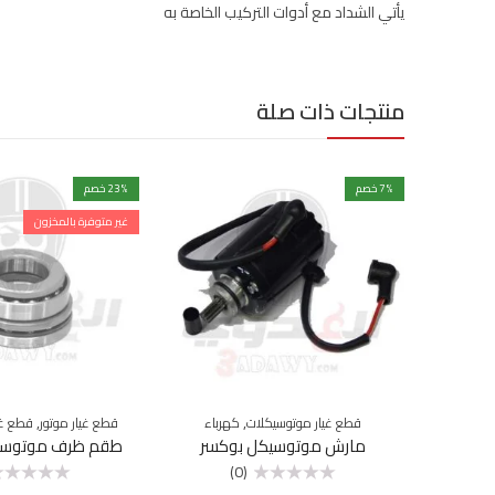
يأتي الشداد مع أدوات التركيب الخاصة به
منتجات ذات صلة
% خصم
7
% خصم
23
غير متوفرة بالمخزون
,
,
قطع غيار موتوسيكلات
كهرباء
قطع غيار موتور
قطع غي
مارش موتوسيكل بوكسر
طقم ظرف موتوسيك
(0)
تم
تم