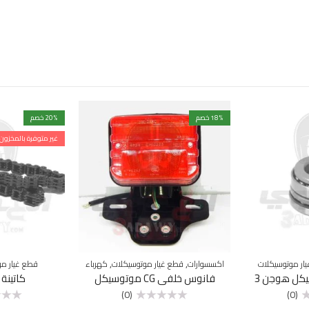
% خصم
18
% خصم
20
غير متوفرة بالمخزون
,
,
ار موتوسيكلات
اكسسوارات
قطع غيار موتوسيكلات
كهرباء
قطع غيار مو
ل هوجن 3
فانوس خلفي CG موتوسيكل
كاتينة
(0)
(0)
تم
تم