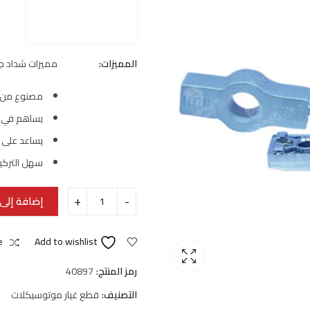
المميزات:
مميزات شداد جن
مصنوع من 
يساهم في س
يساعد على ع
سهل التركي
إضافة إلى 
e
Add to wishlist
رمز المنتج:
40897
التصنيف:
قطع غيار موتوسيكلات