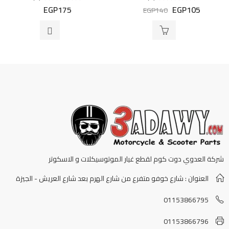
EGP
175
EGP
105
تم
تم
EGP
140
التقييم
التقييم
0
0
من
من
5
5
شركة العدوي دوت كوم لقطع غيار الموتوسيكلات و الاسكوتر
العنوان : شارع خوفو متفرع من شارع الهرم بعد شارع العريش - الجيزة
01153866795
01153866796