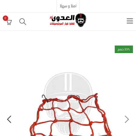
اهلاً و سهلاً
0
% خصم
33