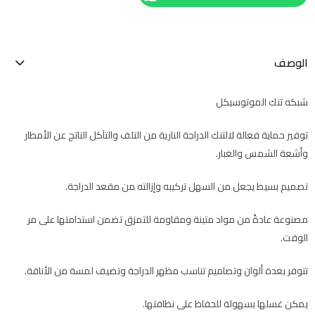
الوصف
شبكه تنك الموتوسيكل
توفير حماية فعالة لالتنك الدراجة النارية من التلف والتآكل الناتج عن الأمطار
وأشعة الشمس والغبار.
تصميم بسيط يجعل من السهل تركيبه وإزالته من مقعد الدراجة.
مصنوعة عادةً من مواد متينة ومقاومة للتمزق تضمن استدامتها على مر
الوقت.
تتوفر بعدة ألوان وتصاميم تناسب مظهر الدراجة وتضيف لمسة من الأناقة.
يمكن غسلها بسهولة للحفاظ على نظافتها.