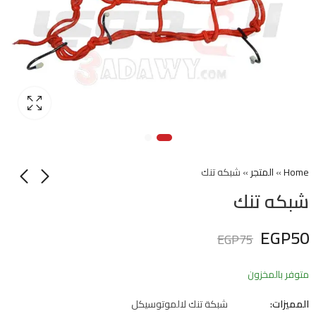
Home
»
المتجر
»
شبكه تنك
شبكه تنك
EGP
50
EGP
75
متوفر بالمخزون
المميزات:
شبكة تنك لالموتوسيكل