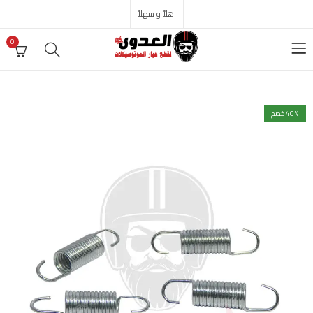
اهلاً و سهلاً
0
% خصم
40