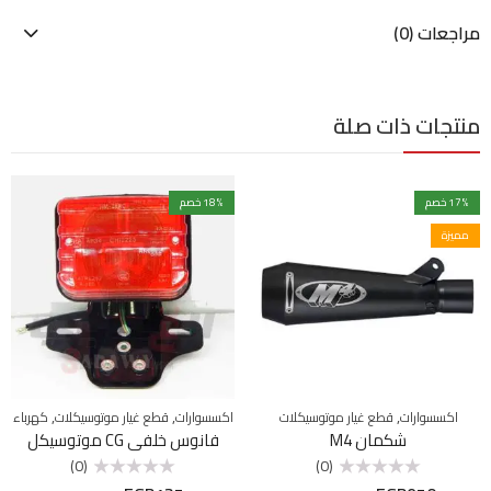
مراجعات (0)
منتجات ذات صلة
% خصم
17
% خصم
18
مميزة
,
,
,
اكسسوارات
قطع غيار موتوسيكلات
اكسسوارات
قطع غيار موتوسيكلات
كهرباء
شكمان M4
فانوس خلفي CG موتوسيكل
(0)
(0)
تم
تم