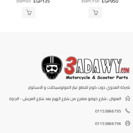
EGP
135
EGP
950
EGP
165
EGP
1,150
التقييم
التقييم
0
0
من
من
5
5
شركة العدوي دوت كوم لقطع غيار الموتوسيكلات و الاسكوتر
العنوان : شارع خوفو متفرع من شارع الهرم بعد شارع العريش - الجيزة
01153866795
01153866796