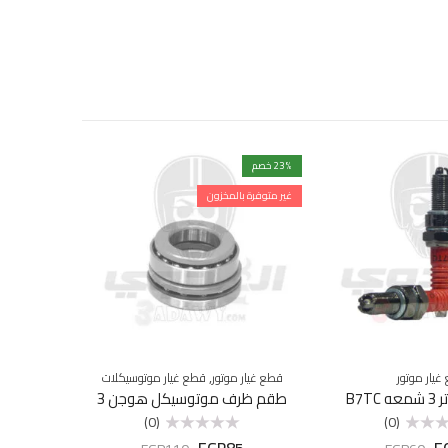
% خصم
23
% خصم
22
غير متوفرة بالمخزون
,
غيار موتور
قطع غيار موتور
قطع غيار موتوسيكلات
B7T
طقم ظرف موتوسيكل هوجن 3
ترس محرك 
(0)
(0)
5
EGP
85
E
تم