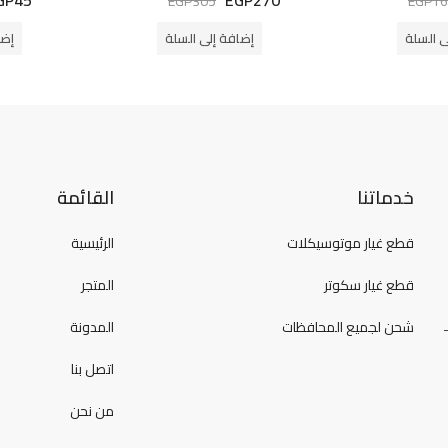
EGP
305
EGP
16
التقييم
التقييم
0
0
من
من
ى السلة
إضافة إلى السلة
إضا
5
5
خدماتنا
القائمة
قطع غيار موتوسيكلات
الرئيسية
قطع غيار سكوتر
المتجر
شحن لجميع المحافظات
المدونة
اتصل بنا
من نحن