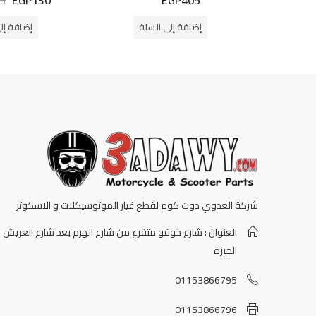
5
التقييم
التقييم
0
0
من
من
إضافة إلى السلة
إضافة إل
5
5
شركة العدوي دوت كوم لقطع غيار الموتوسيكلات و الاسكوتر
العنوان : شارع خوفو متفرع من شارع الهرم بعد شارع العريش -
الجيزة
01153866795
01153866796