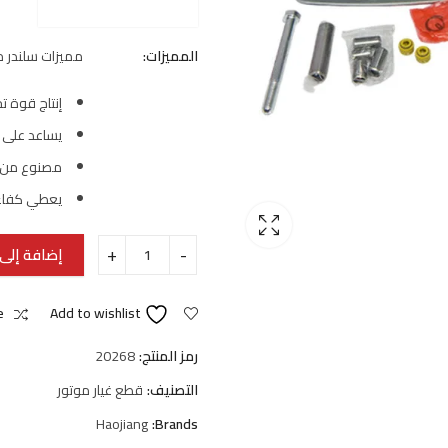
المميزات:
مميزات سلندر 
إنتاج قوة ت
يساعد على ت
مصنوع من م
يعطي كفاءة
إضافة إلى 
e
Add to wishlist
رمز المنتج:
20268
التصنيف:
قطع غيار موتور
Haojiang
Brands: