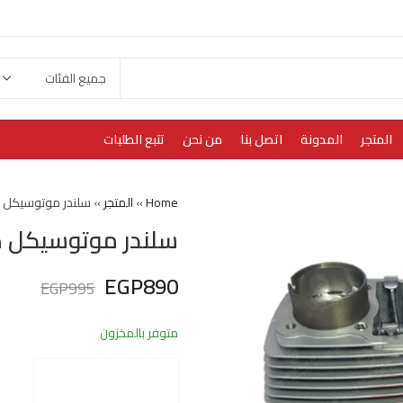
المتجر
المدونة
اتصل بنا
من نحن
تتبع الطلبات
Home
»
المتجر
»
سلندر موتوسيكل ه
سلندر موتوسيكل ه
EGP
890
EGP
995
متوفر بالمخزون