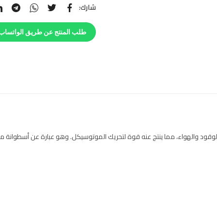
شارك:
طلب المنتج عن طريق الواتساب
لوقود والهواء، مما ينتج عنه قوة لتحريك الموتوسيكل. وهو عبارة عن أسطوانة م