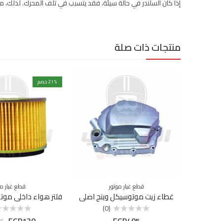
إذا كان السلندر في حالة سيئة، فقد يتسبب في تلف المحرك. لذلك، 
منتجات ذات صلة
% خصم
21
قطع غيار موتور
قطع غيار مو
غطاء زيت موتوسيكل وينج اصلي
(0)
EGP
130
EGP
405
تم
تم