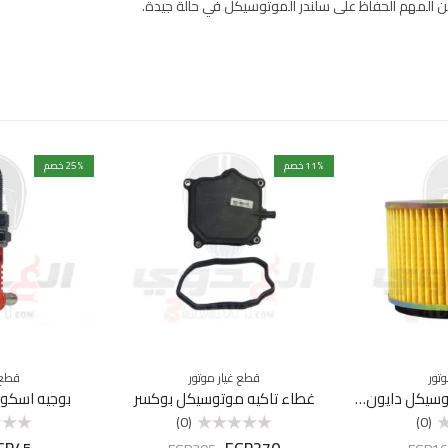
من المهم الحفاظ على سلندر الموتوسيكل في حالة جيدة.
% خصم
11
% خصم
25
تور
قطع غيار موتور
قطع 
فلتر هواء داخلي موتوسيكل دايون 26
غطاء تاكيه موتوسيكل بوكسر
بوجيه اسكوتر 3 شمعه C
(0)
(0)
GP
45
EGP
270
تم
تم