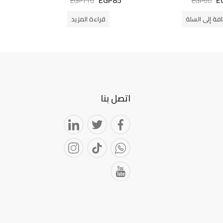
EGP
110
EGP
60
التقييم
0
من
فة إلى السلة
قراءة المزيد
5
اتصل بنا