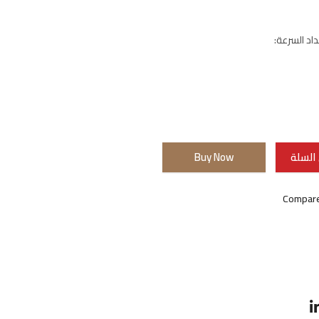
د السرعة:
السلة
Buy Now
Compar