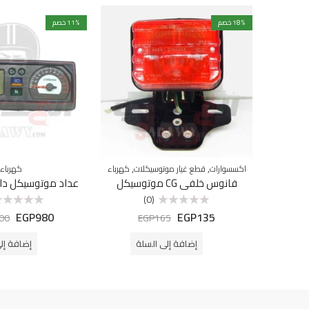
% خصم
18
% خصم
11
,
,
اكسسوارات
قطع غيار موتوسيكلات
كهرباء
كهرباء
فانوس خلفي CG موتوسيكل
عداد موتوسيكل دايون 4 دي
(0)
EGP
980
EGP
135
تم
تم
00
EGP
165
التقييم
التقييم
0
0
من
من
إضافة إلى السلة
إضافة إل
5
5