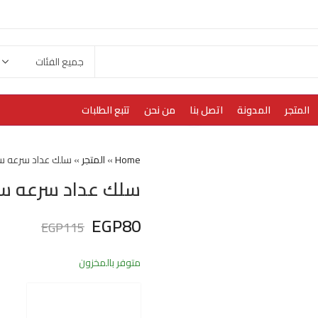
المتجر
المدونة
اتصل بنا
من نحن
تتبع الطلبات
Home
»
المتجر
»
سلك عداد سرعه س
سلك عداد سرعه س
EGP
80
EGP
115
متوفر بالمخزون