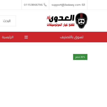
01153866796
support@3adawy.com
تسوق بالتصنيف
الرئيسية
% خصم
30