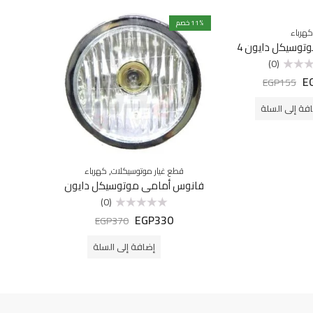
% خصم
11
غير متوفرة ب
كهرباء
توسيكل دايون 4
فلاشر
(0)
E
EGP
155
فة إلى السلة
,
قطع غيار موتوسيكلات
كهرباء
فانوس أمامي موتوسيكل دايون
(0)
EGP
330
تم
EGP
370
التقييم
0
من
إضافة إلى السلة
5