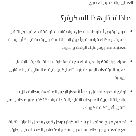
العملي والتصميم العصري.
لماذا تختار هذا السكوتر؟
بدون ترخيص أو لوحات:
بفضل مواصفاته المتوافقة مع قوانين التنقل
الخفيف، يمكنك قيادته فوراً دون الحاجة لاستخراج رخصة قيادة أو لوحات
معدنية، مما يوفر عليك الوقت والجهد.
محرك جبار 600 وات:
يمنحك سرعة استجابة مذهلة وقدرة عالية على
صعود المرتفعات البسيطة بثبات تام، ليكون رفيقك المثالي في المشاوير
اليومية.
توفير لا حدود له:
قل وداعاً لأسعار البنزين المرتفعة وتكاليف الزيت
والصيانة الدورية للمحركات التقليدية. شحنة واحدة تكفيك ليوم كامل من
التنقل بأقل تكلفة كهرباء.
تصميم مريح ومتين:
تم بناء السكوتر بهيكل قوي يتحمل الأوزان الثقيلة،
مع مقعد مريح ونظام مساعدين متطور لامتصاص الصدمات في الطرق