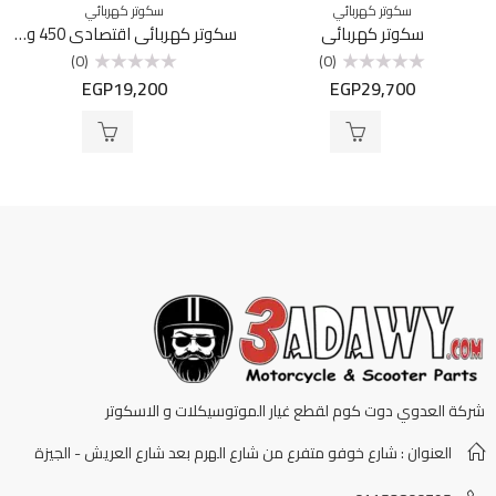
سكوتر كهربائي
سكوتر كهربائي
سكوتر كهربائي
سكوتر كهربائي اقتصادي 450 واط
(0)
(0)
EGP
19,200
EGP
29,700
تم
تم
التقييم
التقييم
0
0
من
من
5
5
شركة العدوي دوت كوم لقطع غيار الموتوسيكلات و الاسكوتر
العنوان : شارع خوفو متفرع من شارع الهرم بعد شارع العريش - الجيزة