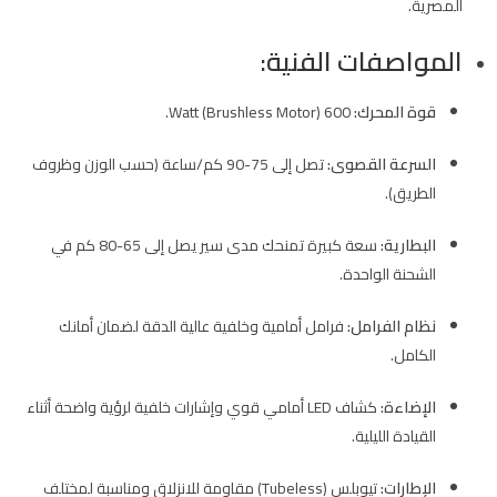
المصرية.
المواصفات الفنية:
قوة المحرك:
600 Watt (Brushless Motor).
السرعة القصوى:
تصل إلى 75-90 كم/ساعة (حسب الوزن وظروف
الطريق).
البطارية:
سعة كبيرة تمنحك مدى سير يصل إلى 65-80 كم في
الشحنة الواحدة.
نظام الفرامل:
فرامل أمامية وخلفية عالية الدقة لضمان أمانك
الكامل.
الإضاءة:
كشاف LED أمامي قوي وإشارات خلفية لرؤية واضحة أثناء
القيادة الليلية.
الإطارات:
تيوبلس (Tubeless) مقاومة للانزلاق ومناسبة لمختلف