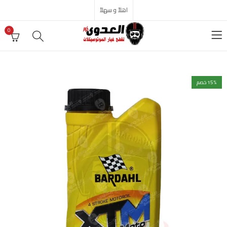
اهلاً و سهلاً
0
% خصم
15