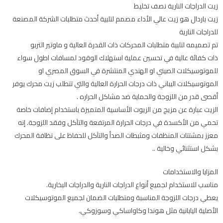
زيت الدراجات النارية نصف تخليط
زيت باردال هو زيت عالي الأداء مصمم لتلبية أحدث متطلبات الشركة المصنعة
للدراجات النارية
تم تصميمه لتلبية متطلبات المحركات ذات القدرة العالية و ماوتير التربو
ذات كفائة عالية في تحسين عملية استهلاك الوقود لمسافات اطول سواء
للموتوسيكلات الصيني او الهندي المنتشرة في السوق المصري او
الموتوسيكلات اليباني ذات درجات الحرارة العالية والتي تتطلب زيت محرك يوفر
أقصى قدر من اللزوجة والحماية ضد مشاكل الحراره .
الزيت عبارة عن مزيج من الزيوت الأساسية المتميزة باستخدام إضافات خاصة
تحمي من الأكسدة في درجات الحرارة المرتفعة والتآكل وفقد اللزوجة. إنه
معزز بمشتتات المنظفات ومثبطات الصدأ والتآكل للحفاظ على نظافة المحرك
بشكل استثنائي وخالية ..
المزايا والاستخدامات
مناسب للاستخدام لجميع أنواع الدراجات النارية والدراجات البخارية.
يعطي درجات اللزوجة المناسبة ومتطلبات الضمان لجميع الموتوسيكلات
الأصلية اليابانية مثل هوندا وكاواساكي وسوزوكي.