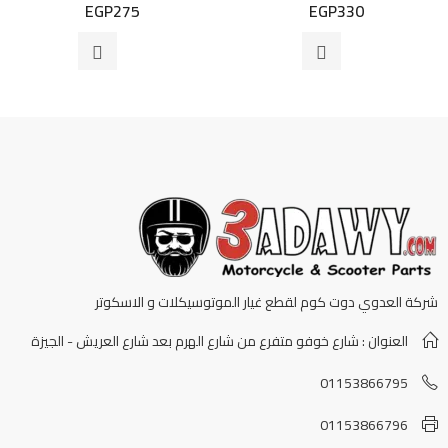
EGP
275
EGP
330
تم
تم
التقييم
التقييم
0
0
من
من
5
5
شركة العدوي دوت كوم لقطع غيار الموتوسيكلات و الاسكوتر
العنوان : شارع خوفو متفرع من شارع الهرم بعد شارع العريش - الجيزة
01153866795
01153866796