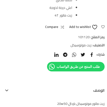
اعلي درجة لذوجة
زيت ماتور 4T
Compare
Add to wishlist
رمز المنتج:
101120
التصنيف:
زيت موتوسيكل
شارك:
طلب المنتج عن طريق الواتساب
الوصف
زيت ماتور موتوسيكل باردال 20w50