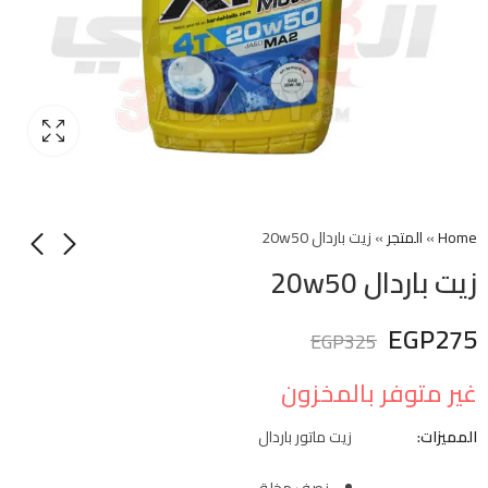
Home
»
المتجر
»
زيت باردال 20w50
زيت باردال 20w50
EGP
275
EGP
325
غير متوفر بالمخزون
المميزات:
زيت ماتور باردال
نصف مخلق