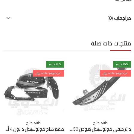
مراجعات (0)
منتجات ذات صلة
% خصم
16
% خصم
14
غير متوفرة بالمخزون
غير متوفرة بالمخزون
طقم-صاج
طقم-صاج
دائر خلفي موتوسيكل هوجن F250 شمال
طقم صاج موتوسيكل دايون 4 أسود