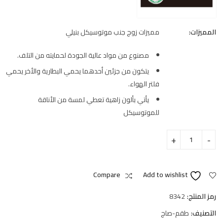
المميزات:
مميزات زوج جنب موتوسيكل بنيلي
مصنوع من مواد عالية الجودة لحمايته من التلف.
يتكون من جزئين أحدهما يحمي البطارية والأخر يحمي
فلتر الهواء.
يأتي بألون زاهية تعطي لمسة من الأناقة
للموتوسيكل
Compare
Add to wishlist
رمز المنتج:
8342
التصنيف:
طقم-صاج