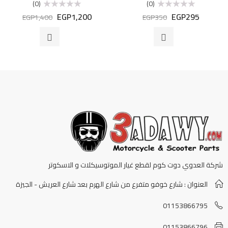
(0)
(0)
EGP
1,200
EGP
295
تم
تم
EGP
1,400
EGP
350
التقييم
التقييم
0
0
من
من
5
5
شركة العدوي دوت كوم لقطع غيار الموتوسيكلات و الاسكوتر
العنوان : شارع خوفو متفرع من شارع الهرم بعد شارع العريش - الجيزة
01153866795
01153866796