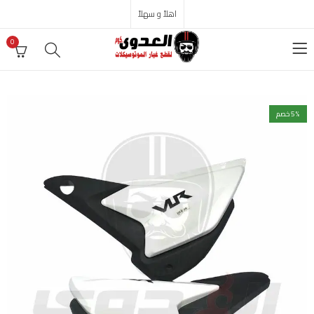
اهلاً و سهلاً
0
% خصم
5