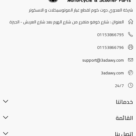
شركة العدوي دوت كوم لقطع غيار الموتوسيكلات و الاسكوتر
العنوان : شارع خوفو متفرع من شارع الهرم بعد شارع العريش - الجيزة
01153866795
01153866796
support@3adawy.com
3adawy.com
24/7
خدماتنا
القائمة
اتصل بنا