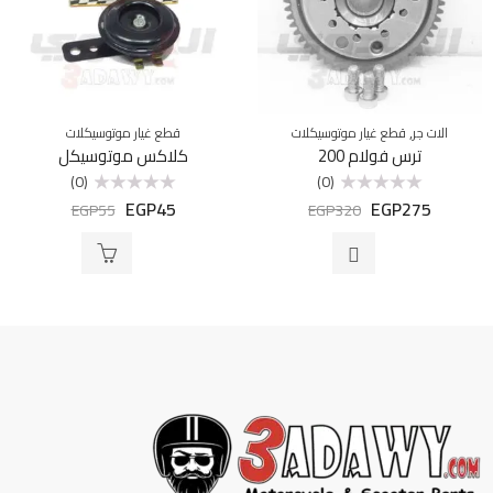
,
الات جر
قطع غيار موتوسيكلات
قطع غيار موتوسيكلات
ترس فولام 200
كلاكس موتوسيكل
(0)
(0)
EGP
45
EGP
275
تم
تم
EGP
55
EGP
320
التقييم
التقييم
0
0
من
من
5
5