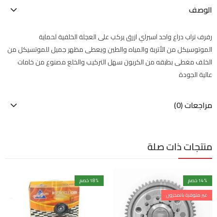
الوصف
رفرف تراب دراع واحد اسبراي ازرق يركب على العجلة الخلفية لحماية
الموتوسيكل من الأتربة والمياه والطين ويعطى مظهر جميل للموتسيكل من
الخلف مغطى بطبقه من الكربون سهل التركيب والخلع مصنوع من خامات
عالية الجودة
مراجعات (0)
منتجات ذات صلة
% خصم
14
% خصم
18
غير متوفرة بالمخزون