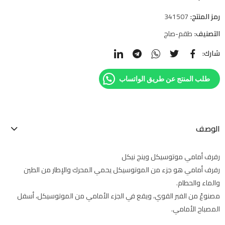
رمز المنتج:
341507
التصنيف:
طقم-صاج
شارك:
طلب المنتج عن طريق الواتساب
الوصف
رفرف أمامي موتوسيكل وينج نيكل
رفرف أمامي هو جزء من الموتوسيكل يحمي المحرك والإطار من الطين
والماء والحطام.
مصنوعً من الفبر القوي، ويقع في الجزء الأمامي من الموتوسيكل، أسفل
المصباح الأمامي.