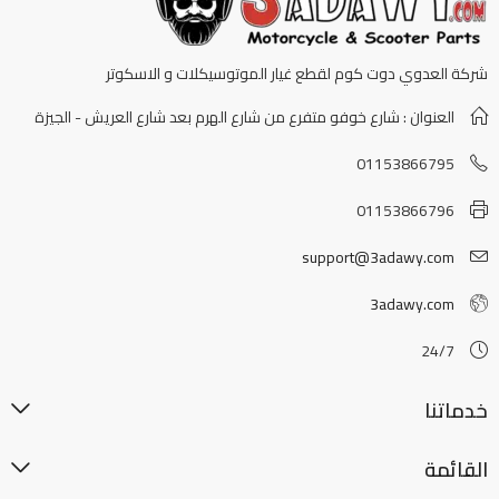
شركة العدوي دوت كوم لقطع غيار الموتوسيكلات و الاسكوتر
العنوان : شارع خوفو متفرع من شارع الهرم بعد شارع العريش - الجيزة
01153866795
01153866796
support@3adawy.com
3adawy.com
24/7
خدماتنا
القائمة