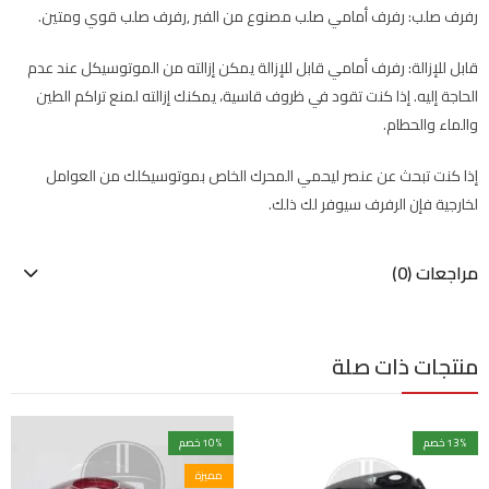
رفرف صلب: رفرف أمامي صلب مصنوع من الفبر ,رفرف صلب قوي ومتين.
قابل للإزالة: رفرف أمامي قابل للإزالة يمكن إزالته من الموتوسيكل عند عدم
الحاجة إليه. إذا كنت تقود في ظروف قاسية، يمكنك إزالته لمنع تراكم الطين
والماء والحطام.
إذا كنت تبحث عن عنصر ليحمي المحرك الخاص بموتوسيكلك من العوامل
لخارجية فإن الرفرف سيوفر لك ذلك.
مراجعات (0)
منتجات ذات صلة
% خصم
13
% خصم
10
مميزة