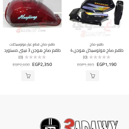
,
طقم-صاج
طقم-صاج
قطع غيار موتوسيكلات
طقم صاج موتوسيكل هوجن 4
طقم صاج هوجن 3 نبيتى مستورد
(0)
(0)
EGP
2,350
EGP
1,190
تم
تم
EGP
2,600
EGP
1,365
التقييم
التقييم
0
0
من
من
5
5